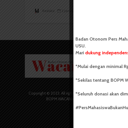
Redaksi
2 Januari 2015
1 menit waktu baca
Badan Otonom Pers Mahas
USU.
Mari
dukung independens
Badan O
Wacana 
*Mulai dengan minimal Rp
yang berd
secara m
*Sekilas tentang BOPM W
Universi
Sebelum
salah sa
Copyright © 2023. All rights reserved
*Seluruh donasi akan dim
(UKM) di
BOPM WACANA.
dengan 
#PersMahasiswaBukanH
USU yang 