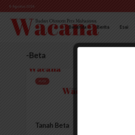
8 Agustus 2026
Beranda
Berita
Esai
-Beta
PUISI
Tanah Beta