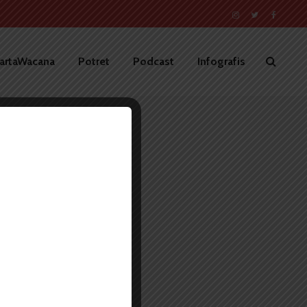
artaWacana
Potret
Podcast
Infografis