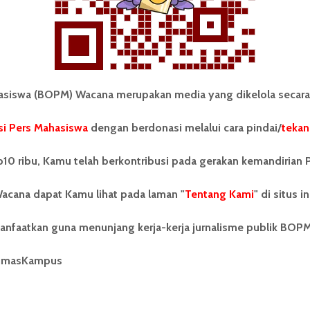
iswa (BOPM) Wacana merupakan media yang dikelola secara
i Pers Mahasiswa
dengan berdonasi melalui cara pindai/
tekan
tonom Pers Mahasiswa (BOPM)
Tentang Kami
merupakan pers mahasiswa
10 ribu, Kamu telah berkontribusi pada gerakan kemandirian 
iri di luar kampus dan dikelola
Kontribusi
andiri oleh mahasiswa
acana dapat Kamu lihat pada laman "
tas Sumatera Utara (USU).
Tentang Kami
" di situs in
Info Iklan
nya BOPM Wacana merupakan
tu Unit Kegiatan Mahasiswa
Pedoman Media Siber
anfaatkan guna menunjang kerja-kerja jurnalisme publik BOP
 Universitas Sumatera Utara
nama Pers Mahasiswa SUARA
Kode Etik Jurnalistik
umasKampus
berdiri pada 1 Juli 1995.
WartaWacana