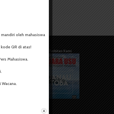
 mandiri oleh mahasiswa
kode QR di atas!
Terbitan Kami
Pers Mahasiswa.
i.
M Wacana.