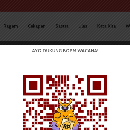
Ragam
Cakapan
Sastra
Ulas
Kata Kita
W
AYO DUKUNG BOPM WACANA!