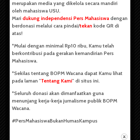
merupakan media yang dikelola secara mandiri
oleh mahasiswa USU.
Mari
dukung independensi Pers Mahasiswa
dengan
berdonasi melalui cara pindai/
tekan
kode QR di
Copyright © 2023. All rights reserved BOPM WACANA.
atas!
*Mulai dengan minimal Rp10 ribu, Kamu telah
berkontribusi pada gerakan kemandirian Pers
Badan Otonom Pers Mahasiswa (BOPM) Wacana merupakan
Mahasiswa.
pers mahasiswa yang berdiri di luar kampus dan dikelola
secara mandiri oleh mahasiswa Universitas Sumatera Utara
*Sekilas tentang BOPM Wacana dapat Kamu lihat
(USU). Sebelumnya BOPM Wacana merupakan salah satu
pada laman "
Tentang Kami
" di situs ini.
Unit Kegiatan Mahasiswa (UKM) di Universitas Sumatera
Utara dengan nama Pers Mahasiswa SUARA USU yang
*Seluruh donasi akan dimanfaatkan guna
berdiri pada 1 Juli 1995.
menunjang kerja-kerja jurnalisme publik BOPM
Wacana.
Tentang Kami
#PersMahasiswaBukanHumasKampus
Kontribusi