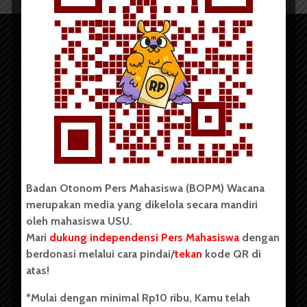
Copyright © 2023. All rights reserved BOPM WACANA.
Badan Otonom Pers Mahasiswa (BOPM) Wacana
merupakan media yang dikelola secara mandiri
Badan Otonom Pers Mahasiswa (BOPM) Wacana merupakan
oleh mahasiswa USU.
pers mahasiswa yang berdiri di luar kampus dan dikelola
Mari
dukung independensi Pers Mahasiswa
dengan
secara mandiri oleh mahasiswa Universitas Sumatera Utara
(USU). Sebelumnya BOPM Wacana merupakan salah satu
berdonasi melalui cara pindai/
tekan
kode QR di
Unit Kegiatan Mahasiswa (UKM) di Universitas Sumatera
atas!
Utara dengan nama Pers Mahasiswa SUARA USU yang
berdiri pada 1 Juli 1995.
*Mulai dengan minimal Rp10 ribu, Kamu telah