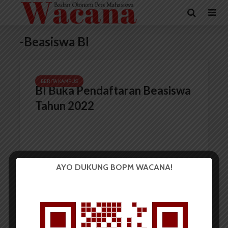
-Beasiswa BI
BERITA KAMPUS
BI Buka Pendaftaran Beasiswa
Tahun 2022
AYO DUKUNG BOPM WACANA!
Redaksi
6 Maret 2022
2 menit waktu baca