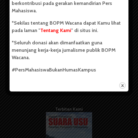
berkontribusi pada gerakan kemandirian Pers
Mahasiswa.
Tentang Kami
*Sekilas tentang BOPM Wacana dapat Kamu lihat
pada laman "
Tentang Kami
" di situs ini.
Kontribusi
*Seluruh donasi akan dimanfaatkan guna
Info Iklan
menunjang kerja-kerja jurnalisme publik BOPM
Pedoman Media Siber
Wacana.
Kode Etik Jurnalistik
#PersMahasiswaBukanHumasKampus
WartaWacana
Terbitan Kami