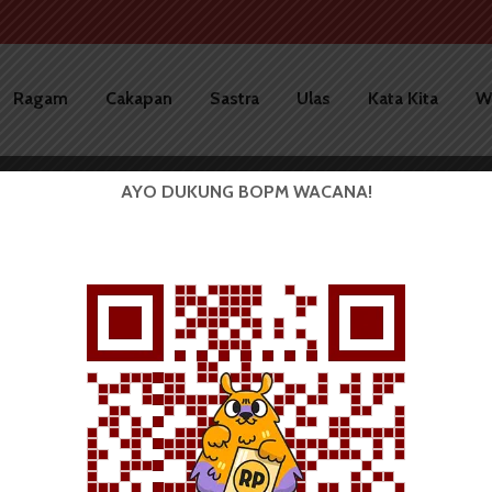
Ragam
Cakapan
Sastra
Ulas
Kata Kita
W
AYO DUKUNG BOPM WACANA!