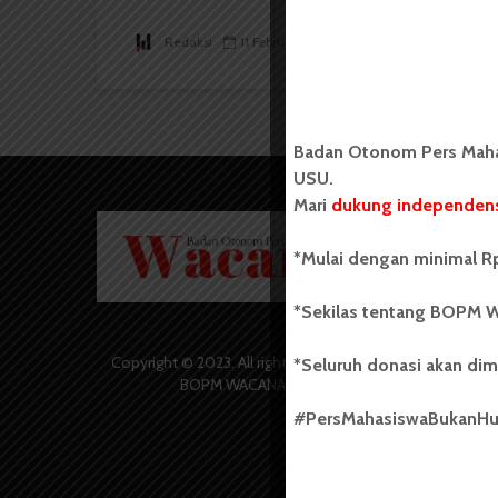
Redaksi
11 Februari 2016
6 menit waktu baca
Badan Otonom Pers Mahas
USU.
Mari
dukung independens
Badan O
Wacana 
*Mulai dengan minimal Rp
yang berd
secara m
*Sekilas tentang BOPM W
Universi
Sebelum
salah sa
Copyright © 2023. All rights reserved
*Seluruh donasi akan dim
(UKM) di
BOPM WACANA.
dengan 
#PersMahasiswaBukanH
USU yang 