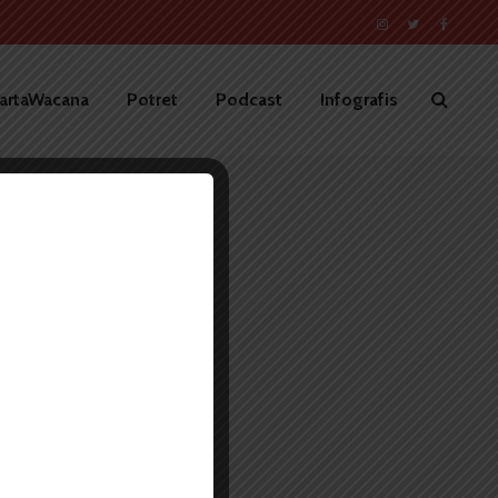
artaWacana
Potret
Podcast
Infografis