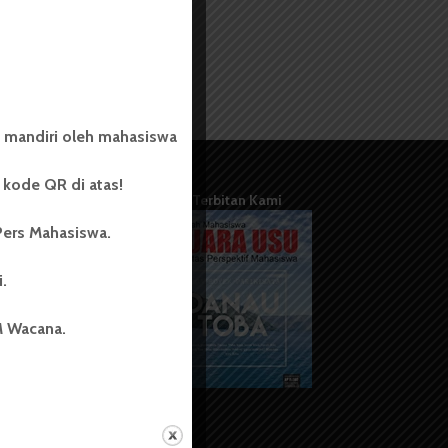
 mandiri oleh mahasiswa
kode QR di atas!
Terbitan Kami
Pers Mahasiswa.
i.
M Wacana.