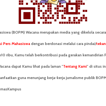
iswa (BOPM) Wacana merupakan media yang dikelola secara
i Pers Mahasiswa
dengan berdonasi melalui cara pindai/
tekan
tonom Pers Mahasiswa (BOPM)
Tentang Kami
merupakan pers mahasiswa
10 ribu, Kamu telah berkontribusi pada gerakan kemandirian 
iri di luar kampus dan dikelola
Kontribusi
andiri oleh mahasiswa
acana dapat Kamu lihat pada laman "
tas Sumatera Utara (USU).
Tentang Kami
" di situs in
Info Iklan
nya BOPM Wacana merupakan
tu Unit Kegiatan Mahasiswa
Pedoman Media Siber
anfaatkan guna menunjang kerja-kerja jurnalisme publik BOP
 Universitas Sumatera Utara
nama Pers Mahasiswa SUARA
Kode Etik Jurnalistik
umasKampus
berdiri pada 1 Juli 1995.
WartaWacana