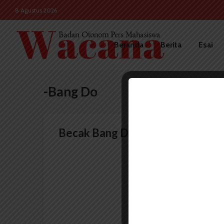
8 Agustus 2026
Beranda
Berita
Esai
-Bang Do
Becak Bang Do