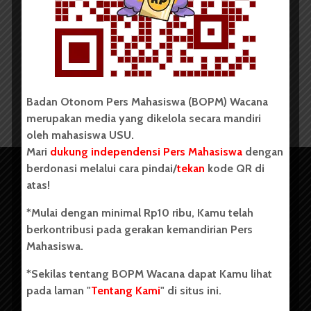
Gembel FH USU Adakan
Rekrutmen Anggota Baru
Redaksi
22 Januari 2025
2 menit waktu baca
Badan Otonom Pers Mahasiswa (BOPM) Wacana
merupakan media yang dikelola secara mandiri
oleh mahasiswa USU.
Mari
dukung independensi Pers Mahasiswa
dengan
berdonasi melalui cara pindai/
tekan
kode QR di
atas!
*Mulai dengan minimal Rp10 ribu, Kamu telah
berkontribusi pada gerakan kemandirian Pers
Mahasiswa.
*Sekilas tentang BOPM Wacana dapat Kamu lihat
pada laman "
Tentang Kami
" di situs ini.
Copyright © 2023. All rights reserved BOPM WACANA.