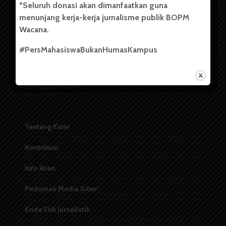
*Seluruh donasi akan dimanfaatkan guna
menunjang kerja-kerja jurnalisme publik BOPM
Badan Otonom Pers Mahasiswa (BOPM) Wacana merupakan
Wacana.
pers mahasiswa yang berdiri di luar kampus dan dikelola
secara mandiri oleh mahasiswa Universitas Sumatera Utara
#PersMahasiswaBukanHumasKampus
(USU). Sebelumnya BOPM Wacana merupakan salah satu
Unit Kegiatan Mahasiswa (UKM) di Universitas Sumatera
Utara dengan nama Pers Mahasiswa SUARA USU yang
berdiri pada 1 Juli 1995.
Tentang Kami
Kontribusi
Info Iklan
Pedoman Media Siber
Kode Etik Jurnalistik