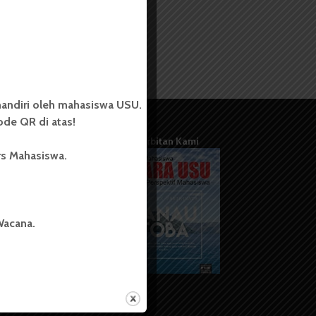
andiri oleh mahasiswa USU.
de QR di atas!
Terbitan Kami
rs Mahasiswa.
Wacana.