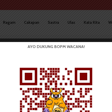
Ragam
Cakapan
Sastra
Ulas
Kata Kita
W
AYO DUKUNG BOPM WACANA!