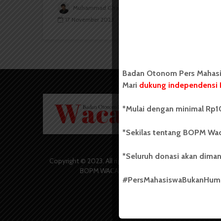
Muhammad Ghazi Al Ghifari Lubis
17 November 2023
4 menit waktu baca
Badan Otonom Pers Mahasis
Mari
dukung independensi 
Badan O
*Mulai dengan minimal Rp10
Wacana 
yang berd
secara m
*Sekilas tentang BOPM Wac
Universi
Sebelum
*Seluruh donasi akan diman
salah sa
Copyright © 2023. All rights reserved
(UKM) di
BOPM WACANA.
dengan 
#PersMahasiswaBukanHu
USU yang 