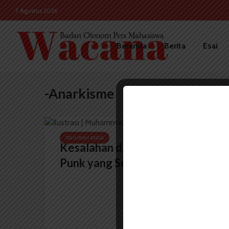
7 Agustus 2026
Beranda
Berita
Esai
-Anarkisme
TAHUKAH ANDA
Kesalahan dalam Memahami
Punk yang Sebenarnya