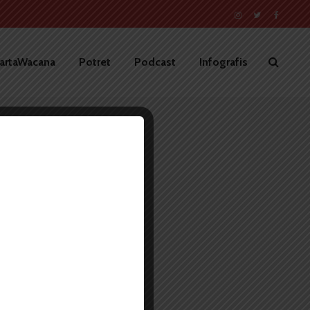
artaWacana
Potret
Podcast
Infografis