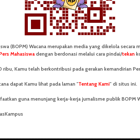
wa (BOPM) Wacana merupakan media yang dikelola secara m
Pers Mahasiswa
dengan berdonasi melalui cara pindai/
tekan
ko
tonom Pers Mahasiswa (BOPM)
Tentang Kami
 ribu, Kamu telah berkontribusi pada gerakan kemandirian Pe
merupakan pers mahasiswa
iri di luar kampus dan dikelola
Kontribusi
andiri oleh mahasiswa
ana dapat Kamu lihat pada laman "
Tentang Kami
" di situs ini.
tas Sumatera Utara (USU).
Info Iklan
nya BOPM Wacana merupakan
faatkan guna menunjang kerja-kerja jurnalisme publik BOPM 
tu Unit Kegiatan Mahasiswa
Pedoman Media Siber
 Universitas Sumatera Utara
nama Pers Mahasiswa SUARA
masKampus
Kode Etik Jurnalistik
berdiri pada 1 Juli 1995.
WartaWacana