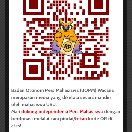
Redaksi
21 September 2018
2 menit waktu baca
Konsolidasi Akbar Gerakan
Mahasiswa Sumatera Utara
Badan Otonom Pers Mahasiswa (BOPM) Wacana
merupakan media yang dikelola secara mandiri
oleh mahasiswa USU.
Mari
dukung independensi Pers Mahasiswa
dengan
berdonasi melalui cara pindai/
tekan
kode QR di
atas!
Redaksi
1 Mei 2017
2 menit waktu baca