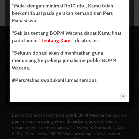
*Mulai dengan minimal Rp10 ribu, Kamu telah
berkontribusi pada gerakan kemandirian Pers
Mahasiswa.
*Sekilas tentang BOPM Wacana dapat Kamu lihat
pada laman "
Tentang Kami
" di situs ini.
*Seluruh donasi akan dimanfaatkan guna
menunjang kerja-kerja jurnalisme publik BOPM
Wacana.
#PersMahasiswaBukanHumasKampus
Copyright © 2023. All rights reserved BOPM WACANA.
Badan Otonom Pers Mahasiswa (BOPM) Wacana merupakan
pers mahasiswa yang berdiri di luar kampus dan dikelola
secara mandiri oleh mahasiswa Universitas Sumatera Utara
(USU). Sebelumnya BOPM Wacana merupakan salah satu