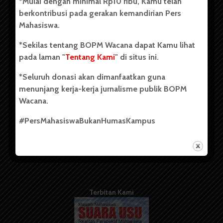
*Mulai dengan minimal Rp10 ribu, Kamu telah
berdiri pada 1 Juli 1995.
berkontribusi pada gerakan kemandirian Pers
Mahasiswa.
*Sekilas tentang BOPM Wacana dapat Kamu lihat
Tentang Kami
pada laman "
Tentang Kami
" di situs ini.
Kontribusi
*Seluruh donasi akan dimanfaatkan guna
Info Iklan
menunjang kerja-kerja jurnalisme publik BOPM
Wacana.
Pedoman Media Siber
#PersMahasiswaBukanHumasKampus
Kode Etik Jurnalistik
WartaWacana
Terbitan Kami