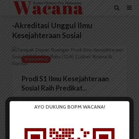
-Akreditasi Unggul Ilmu
Kesejahteraan Sosial
BERITA KAMPUS
Prodi S1 Ilmu Kesejahteraan
Sosial Raih Predikat...
AYO DUKUNG BOPM WACANA!
Redaksi
17 April 2023
2 menit waktu baca