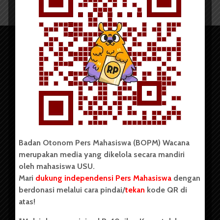
Copyright © 2023. All rights reserved BOPM WACANA.
Badan Otonom Pers Mahasiswa (BOPM) Wacana
merupakan media yang dikelola secara mandiri
oleh mahasiswa USU.
Badan Otonom Pers Mahasiswa (BOPM) Wacana merupakan
pers mahasiswa yang berdiri di luar kampus dan dikelola
Mari
dukung independensi Pers Mahasiswa
dengan
secara mandiri oleh mahasiswa Universitas Sumatera Utara
berdonasi melalui cara pindai/
tekan
kode QR di
(USU). Sebelumnya BOPM Wacana merupakan salah satu
atas!
Unit Kegiatan Mahasiswa (UKM) di Universitas Sumatera
Utara dengan nama Pers Mahasiswa SUARA USU yang