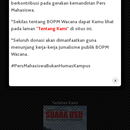
berkontribusi pada gerakan kemandirian Pers
Mahasiswa.
Tentang Kami
*Sekilas tentang BOPM Wacana dapat Kamu lihat
pada laman "
Tentang Kami
" di situs ini.
Kontribusi
*Seluruh donasi akan dimanfaatkan guna
Info Iklan
menunjang kerja-kerja jurnalisme publik BOPM
Pedoman Media Siber
Wacana.
Kode Etik Jurnalistik
#PersMahasiswaBukanHumasKampus
WartaWacana
Terbitan Kami