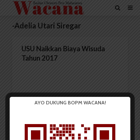
-Adelia Utari Siregar
USU Naikkan Biaya Wisuda
Tahun 2017
AYO DUKUNG BOPM WACANA!
Redaksi
8 Maret 2017
2 menit waktu baca