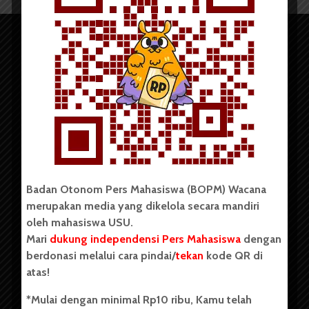
Copyright © 2023. All rights reserved BOPM WACANA.
Badan Otonom Pers Mahasiswa (BOPM) Wacana
merupakan media yang dikelola secara mandiri
Badan Otonom Pers Mahasiswa (BOPM) Wacana merupakan
oleh mahasiswa USU.
pers mahasiswa yang berdiri di luar kampus dan dikelola
Mari
dukung independensi Pers Mahasiswa
dengan
secara mandiri oleh mahasiswa Universitas Sumatera Utara
(USU). Sebelumnya BOPM Wacana merupakan salah satu
berdonasi melalui cara pindai/
tekan
kode QR di
Unit Kegiatan Mahasiswa (UKM) di Universitas Sumatera
atas!
Utara dengan nama Pers Mahasiswa SUARA USU yang
berdiri pada 1 Juli 1995.
*Mulai dengan minimal Rp10 ribu, Kamu telah