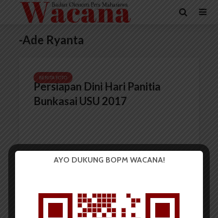
-Ade Ryanta
BERITA FOTO
Persiapan Dini Hari Panitia
Bunkasai USU 2017
AYO DUKUNG BOPM WACANA!
Redaksi
27 April 2017
1 menit waktu baca