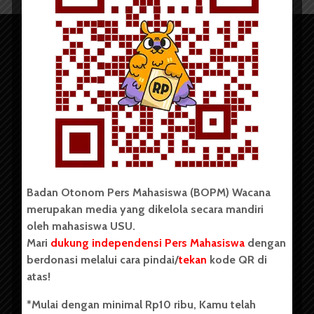
Copyright © 2023. All rights reserved BOPM WACANA.
Badan Otonom Pers Mahasiswa (BOPM) Wacana
merupakan media yang dikelola secara mandiri
Badan Otonom Pers Mahasiswa (BOPM) Wacana merupakan
oleh mahasiswa USU.
pers mahasiswa yang berdiri di luar kampus dan dikelola
Mari
dukung independensi Pers Mahasiswa
dengan
secara mandiri oleh mahasiswa Universitas Sumatera Utara
(USU). Sebelumnya BOPM Wacana merupakan salah satu
berdonasi melalui cara pindai/
tekan
kode QR di
Unit Kegiatan Mahasiswa (UKM) di Universitas Sumatera
atas!
Utara dengan nama Pers Mahasiswa SUARA USU yang
berdiri pada 1 Juli 1995.
*Mulai dengan minimal Rp10 ribu, Kamu telah