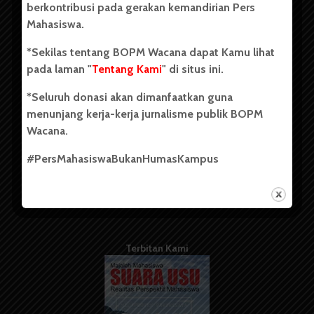
berkontribusi pada gerakan kemandirian Pers
Mahasiswa.
Tentang Kami
*Sekilas tentang BOPM Wacana dapat Kamu lihat
pada laman "
Tentang Kami
" di situs ini.
Kontribusi
*Seluruh donasi akan dimanfaatkan guna
Info Iklan
menunjang kerja-kerja jurnalisme publik BOPM
Pedoman Media Siber
Wacana.
Kode Etik Jurnalistik
#PersMahasiswaBukanHumasKampus
WartaWacana
Terbitan Kami