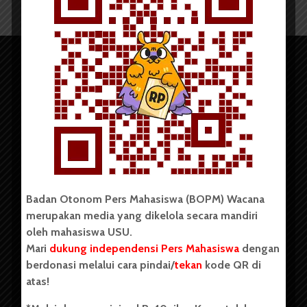
Copyright © 2023. All rights reserved BOPM WACANA.
Badan Otonom Pers Mahasiswa (BOPM) Wacana
merupakan media yang dikelola secara mandiri
oleh mahasiswa USU.
Badan Otonom Pers Mahasiswa (BOPM) Wacana merupakan
pers mahasiswa yang berdiri di luar kampus dan dikelola
Mari
dukung independensi Pers Mahasiswa
dengan
secara mandiri oleh mahasiswa Universitas Sumatera Utara
berdonasi melalui cara pindai/
tekan
kode QR di
(USU). Sebelumnya BOPM Wacana merupakan salah satu
atas!
Unit Kegiatan Mahasiswa (UKM) di Universitas Sumatera
Utara dengan nama Pers Mahasiswa SUARA USU yang