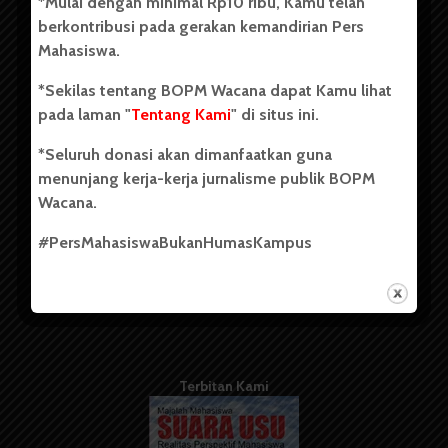
*Mulai dengan minimal Rp10 ribu, Kamu telah
berdiri pada 1 Juli 1995.
berkontribusi pada gerakan kemandirian Pers
Mahasiswa.
*Sekilas tentang BOPM Wacana dapat Kamu lihat
Tentang Kami
pada laman "
Tentang Kami
" di situs ini.
Kontribusi
*Seluruh donasi akan dimanfaatkan guna
Info Iklan
menunjang kerja-kerja jurnalisme publik BOPM
Wacana.
Pedoman Media Siber
#PersMahasiswaBukanHumasKampus
Kode Etik Jurnalistik
WartaWacana
Terbitan Kami