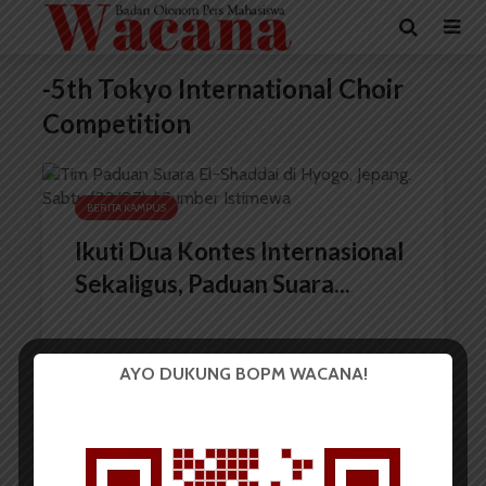
-5th Tokyo International Choir
Competition
BERITA KAMPUS
Ikuti Dua Kontes Internasional
Sekaligus, Paduan Suara...
AYO DUKUNG BOPM WACANA!
Redaksi
10 Agustus 2023
2 menit waktu baca