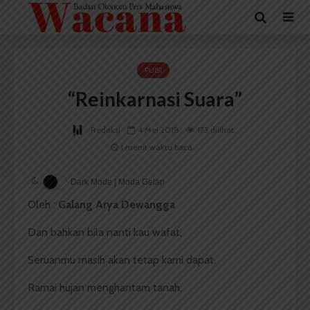
PUISI
“Reinkarnasi Suara”
Redaksi
4 Mei 2018
173 dilihat
1 menit waktu baca
Dark Mode | Moda Gelap
Oleh :
Galang Arya Dewangga
Dan bahkan bila nanti kau wafat,
Seruanmu masih akan tetap kami dapat.
Ramai hujan menghantam tanah,