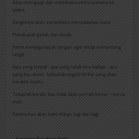
Akan menguap dan membawa serta suaramu ke
udara.
Dinginnya akan senantiasa menyadarkan kami,
Membasuh peluh dan darah,
Serta menjaga kepal tangan agar tetap menantang
langit.
Apa yang terjadi ; apa yang telah kita hadapi ; apa
yang kau alami ; bukanlah segelintir hal yang akan
berakhir buntu.
Tetaplah berdiri, kau tidak akan pernah benar – benar
mati.
Karena kau akan kami hidupi, lagi dan lagi.
Komentar Facebook Anda