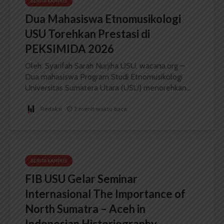
BERITA KAMPUS
Dua Mahasiswa Etnomusikologi
USU Torehkan Prestasi di
PEKSIMIDA 2026
Oleh: Syarifah Sarah Nurjiha USU, wacana.org –
Dua mahasiswa Program Studi Etnomusikologi
Universitas Sumatera Utara (USU) menorehkan...
Redaksi
2 menit waktu baca
BERITA KAMPUS
FIB USU Gelar Seminar
Internasional The Importance of
North Sumatra – Aceh in
Indonesian Historiography