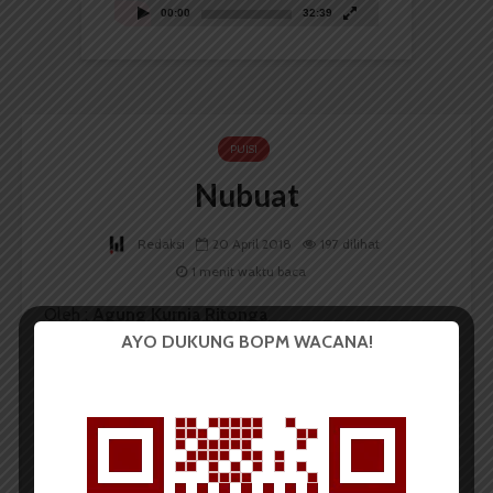
00:00
32:39
PUISI
Nubuat
Redaksi
20 April 2018
197 dilihat
1 menit waktu baca
Oleh :
Agung Kurnia Ritonga
AYO DUKUNG BOPM WACANA!
Ibu berbicara tentang sabda cenayang
Tempat para raja ditenggelamkan dalam gerun perigi
Yang padanya hukum dikukuh di dingin prasasti
Ibu berbicara tentang arus buaya