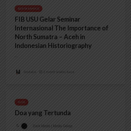
BERITA KAMPUS
FIB USU Gelar Seminar
Internasional The Importance of
North Sumatra – Aceh in
Indonesian Historiography
...
Redaksi
2 menit waktu baca
PUISI
Doa yang Tertunda
Dark Mode | Moda Gelap