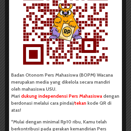
Tempat raja manusia diajari berenang
Yang padanya dijenamai sebagai cawan kelahiran
Ibu berbicara tentang ekor katak dan kepak sayap
Tempat para raja kehilangan darah para pahlawan
Yang padanya akan dibiak gelombang dan hantam
neraka
Badan Otonom Pers Mahasiswa (BOPM) Wacana
Ibu bercerita tentang sasana para hantu
merupakan media yang dikelola secara mandiri
Tempat raja manusia menyihir derik dan parakuat
oleh mahasiswa USU.
Mari
dukung independensi Pers Mahasiswa
dengan
Yang padanya beludak lahir menjaga kota
berdonasi melalui cara pindai/
tekan
kode QR di
atas!
Ibu bercerita tentang laut yang bersimusuh
*Mulai dengan minimal Rp10 ribu, Kamu telah
Tempat raja manusia memandikan sepur-sepur emas
berkontribusi pada gerakan kemandirian Pers