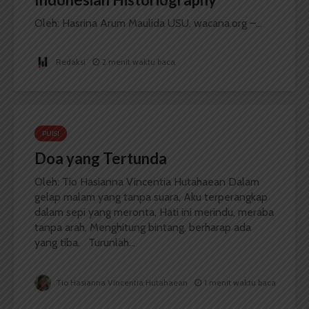
Oleh: Hasrina Arum Maulida USU, wacana.org –...
Redaksi
2 menit waktu baca
PUISI
Doa yang Tertunda
Oleh: Tio Hasianna Vincentia Hutahaean Dalam
gelap malam yang tanpa suara, Aku terperangkap
dalam sepi yang meronta, Hati ini merindu, meraba
tanpa arah, Menghitung bintang, berharap ada
yang tiba. Turunlah...
Tio Hasianna Vincentia Hutahaean
1 menit waktu baca