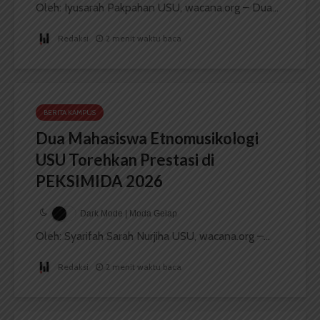
Oleh: Iyusarah Pakpahan USU, wacana.org – Dua...
Redaksi
2 menit waktu baca
BERITA KAMPUS
Dua Mahasiswa Etnomusikologi
USU Torehkan Prestasi di
PEKSIMIDA 2026
Dark Mode | Moda Gelap
Oleh: Syarifah Sarah Nurjiha USU, wacana.org –...
Redaksi
2 menit waktu baca