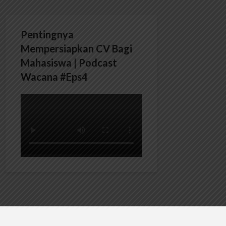
Pentingnya
Mempersiapkan CV Bagi
Mahasiswa | Podcast
Wacana #Eps4