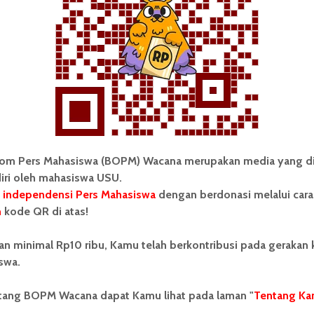
 hari ini
Berita Hari Ini
Berita Mahasiswa
an
Berita Medan Hari ini
Berita Medan Terbaru
daya Prancis
Film Une Vie Ailleurs
Mahasiswa USU
Prancis
Une Vie Ailleurs
Une Vie Ailleurs 2017
Vinnie Claudia
Yulia Pransiska
om Pers Mahasiswa (BOPM) Wacana merupakan media yang di
iri oleh mahasiswa USU.
 independensi Pers Mahasiswa
dengan berdonasi melalui cara
n
kode QR di atas!
 Mahasiswa (BOPM) Wacana merupakan pers
ri di luar kampus dan dikelola secara mandiri oleh
an minimal Rp10 ribu, Kamu telah berkontribusi pada gerakan
as Sumatera Utara (USU).
swa.
ntang BOPM Wacana dapat Kamu lihat pada laman "
Tentang Ka