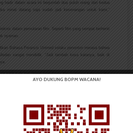
hadir dalam acara ini berjumlah dua puluh orang dari kedua 
eka minat datang saja sudah jadi kesenangan untuk kami,” 
eknis dalam pemutaran film. Seperti film yang sempat berhenti 
ak nyaman. 
dikan Bahasa Perancis Unimed selaku penonton merasa bahwa 
Medan sangat mendidik. “Jadi tambah kosa katanya, baik di 
ya. 
 lebih baik lagi dalam pemutaran film sehingga terhindar dari 
AYO DUKUNG BOPM WACANA!
enyelenggarakan konser musik Perancis, presentasi belajar 
 Perancis. 
lm Gratis
Alliance Francaise