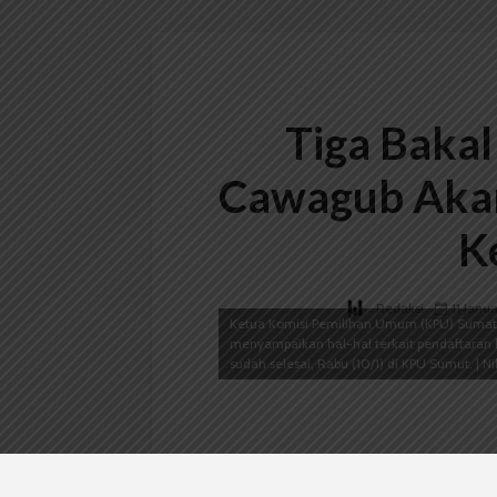
Tiga Baka
Cawagub Akan
K
Redaksi
11 Janu
Ketua Komisi Pemilihan Umum (KPU) Sumate
menyampaikan hal-hal terkait pendaftaran
sudah selesai, Rabu (10/1) di KPU Sumut. | Ni
Oleh:
Nikyta Ayu Indria