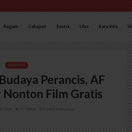
Ragam
Cakapan
Sastra
Ulas
Kata Kita
W
BERITA KOTA
Budaya Perancis, AF
 Nonton Film Gratis
ari 2018
337 dilihat
2 menit waktu baca