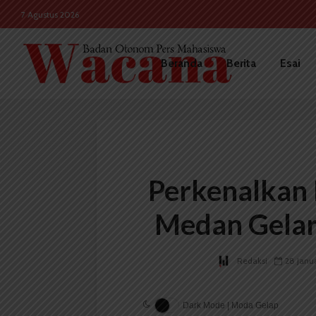
7 Agustus 2026
Beranda
Berita
Esai
Perkenalkan 
Medan Gelar
Redaksi
28 Janu
Dark Mode | Moda Gelap