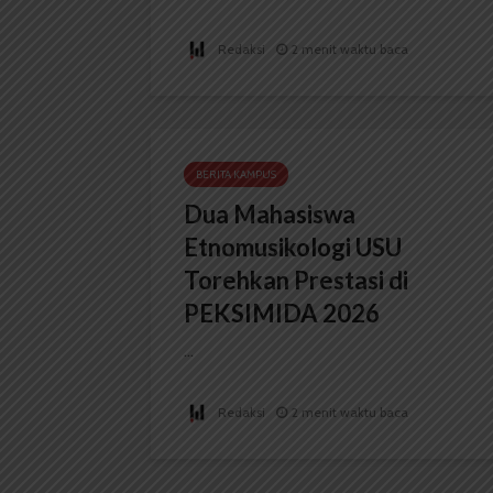
Redaksi
2 menit waktu baca
BERITA KAMPUS
Dua Mahasiswa
Etnomusikologi USU
Torehkan Prestasi di
PEKSIMIDA 2026
...
Redaksi
2 menit waktu baca