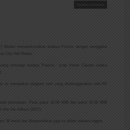
Sumber Istimewa
AF) Medan memperkenalkan budaya Prancis dengan menggelar 
on City Hall Medan.
ang terhadap budaya Prancis,” ucap Vinnie Claudia selaku 
. 
is ini merupakan program rutin yang diselenggarakan oleh AF 
ronde pemutaran. Pada pukul 16.00 WIB dan pukul 18.30 WIB 
l 
Une Vie Ailleurs 
(2017).
 jam 36 menit dan diterjemahkan juga ke dalam bahasa Inggris.