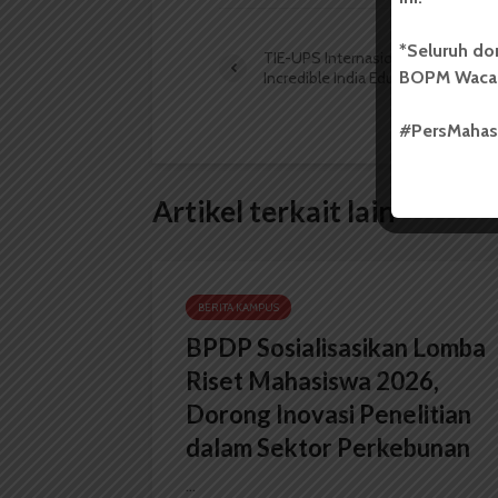
*Seluruh do
TIE-UPS Internasional Gelar
BOPM Waca
Incredible India Education Fair 2018
#PersMaha
Artikel terkait lain
BERITA KAMPUS
BPDP Sosialisasikan Lomba
Riset Mahasiswa 2026,
Dorong Inovasi Penelitian
dalam Sektor Perkebunan
...