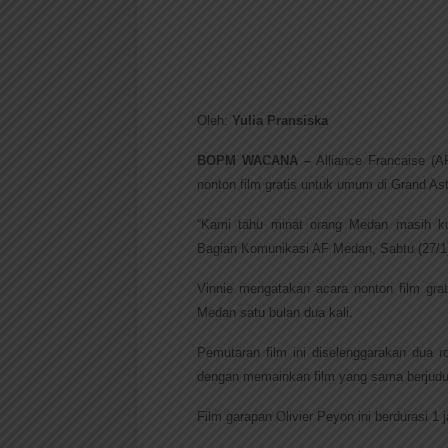
Oleh:
Yulia Pransiska
BOPM WACANA – 
Alliance Francaise (
nonton film gratis untuk umum di 
Grand Ast
“Kami tahu minat orang Medan masih kur
Bagian Komunikasi AF Medan, Sabtu (27/1)
Vinnie mengatakan acara nonton film grat
Medan satu bulan dua kali. 
Pemutaran film ini diselenggarakan dua 
dengan memainkan film yang sama berjudu
Film garapan Olivier Peyon ini berdurasi 1