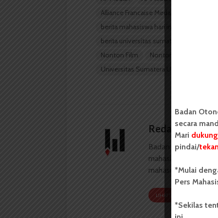
Alliance Francaise Medan
baca berita
berita mahasiswa hari ini
Berita Med
berita universitas sumatera utara
Bu
Nonton Film
Nonton Film Prancis
Universitas Sumatera Utara
usu
Badan Oton
secara mand
Redaksi
Mari
dukung
pindai/
teka
Badan Otonom Pers
mahasiswa yang berdi
*Mulai deng
mahasiswa Universit
Pers Mahasi
LIHAT SEMUA ARTIKEL
*Sekilas te
ini.