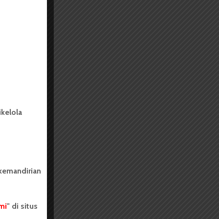
kelola
 kemandirian
mi
" di situs