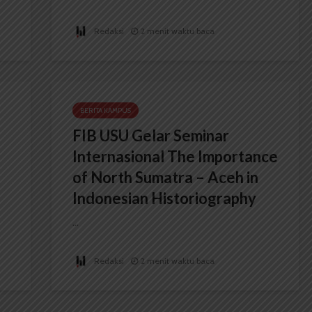
Redaksi
2 menit waktu baca
BERITA KAMPUS
FIB USU Gelar Seminar
Internasional The Importance
of North Sumatra – Aceh in
Indonesian Historiography
...
Redaksi
2 menit waktu baca