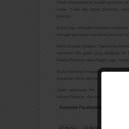
Vinnie menambahkan jumlah penonton yang 
ronde. “Tidak ada target penonton, mer
jelasnya. 
Ia pun juga  mengakui beberapa kesalahan t
ditengah pemutaran membuat penonton tid
Maria Linawati Hutapea, Mahasiswa Pendi
menonton film gratis yang diadakan AF 
bahasa Perancis sama Inggris juga,” tutupn
Ia pun berharap kedepannya AF Medan dapat
kesalahan teknis lainnya.
Selain pemutaran film, AF Medan juga m
bahasa Perancis, dan kelas belajar bahasa
Komentar Facebook Anda
AF Medan
AF Medan Gelar Nonton Fi