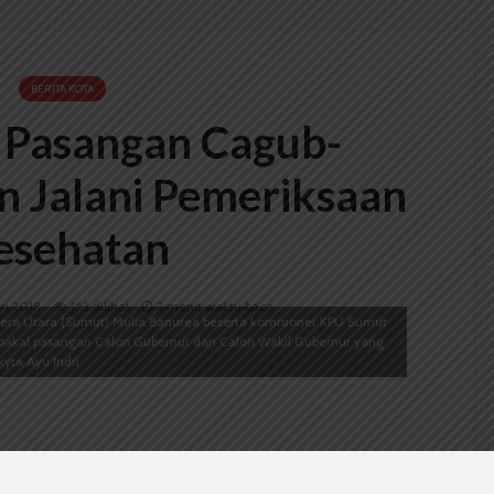
BERITA KOTA
l Pasangan Cagub-
 Jalani Pemeriksaan
esehatan
ari 2018
153 dilihat
2 menit waktu baca
ra Utara (Sumut) Mulia Banurea beserta komisioner KPU Sumut
 bakal pasangan Calon Gubernur dan Calon Wakil Gubernur yang
kyta Ayu Indri