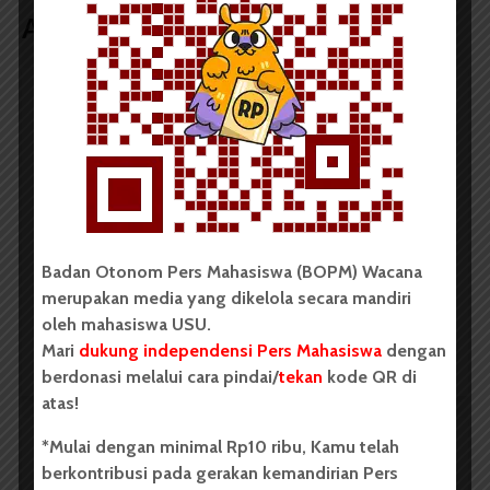
Artikel terkait lain
BERITA KAMPUS
Tim Mahasiswa USU Raih Juara I
Vokal Grup Pada PEKSIMIDA 2026
Dark Mode | Moda Gelap
Oleh: Cyntia Lorena Br Tarigan USU, wacana.org –
Badan Otonom Pers Mahasiswa (BOPM) Wacana
Tim mahasiswa Universitas Sumatera Utara...
merupakan media yang dikelola secara mandiri
oleh mahasiswa USU.
Mari
dukung independensi Pers Mahasiswa
dengan
Redaksi
2 menit waktu baca
berdonasi melalui cara pindai/
tekan
kode QR di
atas!
*Mulai dengan minimal Rp10 ribu, Kamu telah
BERITA KAMPUS
berkontribusi pada gerakan kemandirian Pers