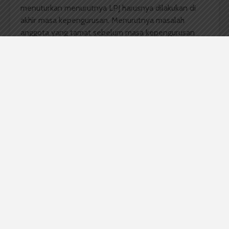
menuturkan menurutnya LPJ harusnya dilakukan di
akhir masa kepengurusan. Menurutnya masalah
anggota yang tamat sebelum masa kepengurusan
selesai menjadi tanggung jawab secara kelembagaan
(KPU). “Kalau memang harus dipercepat yang penting
sudah kesepakatan bersama (seluruh anggota KPU—
red)
,” tutupnya.
Komentar Facebook Anda
Berita USU Hari Ini
fasilitas usu
ketua kpu usu
KPU USU
Mahasiswa USU
Mayang Sari Sirait
portal usu
riza syachputra
usu