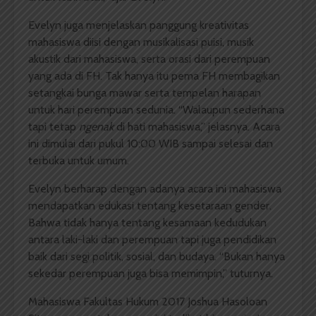
Evelyn juga menjelaskan panggung kreativitas
mahasiswa diisi dengan musikalisasi puisi, musik
akustik dari mahasiswa, serta orasi dari perempuan
yang ada di FH. Tak hanya itu pema FH membagikan
setangkai bunga mawar serta tempelan harapan
untuk hari perempuan sedunia. “Walaupun sederhana
tapi tetap
ngenak
di hati mahasiswa,” jelasnya. Acara
ini dimulai dari pukul 10:00 WIB sampai selesai dan
terbuka untuk umum.
Evelyn berharap dengan adanya acara ini mahasiswa
mendapatkan edukasi tentang kesetaraan gender.
Bahwa tidak hanya tentang kesamaan kedudukan
antara laki-laki dan perempuan tapi juga pendidikan
baik dari segi politik, sosial, dan budaya. “Bukan hanya
sekedar perempuan juga bisa memimpin,” tuturnya.
Mahasiswa Fakultas Hukum 2017 Joshua Hasoloan