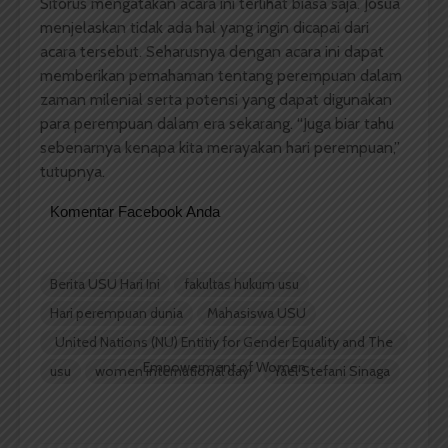
Sitorus mengatakan acara ini terlihat biasa saja. Josua
menjelaskan tidak ada hal yang ingin dicapai dari
acara tersebut. Seharusnya dengan acara ini dapat
memberikan pemahaman tentang perempuan dalam
zaman milenial serta potensi yang dapat digunakan
para perempuan dalam era sekarang. “Juga biar tahu
sebenarnya kenapa kita merayakan hari perempuan,”
tutupnya.
Komentar Facebook Anda
Berita USU Hari Ini
fakultas hukum usu
Hari perempuan dunia
Mahasiswa USU
United Nations (NU) Entitiy for Gender Equality and The
Empowerment of Women
usu
women international day
Yael Stefani Sinaga