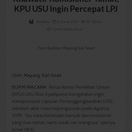
KPU USU Ingin Percepat LPJ
Redaksi
8 Maret 2019
157 dilihat
1 menit waktu baca
Foto ilustrasi: Mayang Sari Sirait
Oleh:
Mayang Sari Sirait
BOPM WACANA
Ketua Komisi Pemilihan Umum
(KPU) USU Riza Syachputra mengatakan ingin
mempercepat Laporan Pertanggungjawaban (LPJ)
sebelum akhir masa kepengurusan pada Agustus
2019. “Iya, kalau kelamaan banyak dari komisioner
yang mau tamat, nanti susah cari orangnya,” ujarnya,
Jumat (8/3).