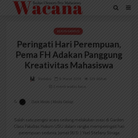
BERITA KAMPUS
Peringati Hari Perempuan,
Pema FH Adakan Panggung
Kreativitas Mahasiswa
Redaksi
8 Maret 2019
329 dilihat
2 menit waktu baca
Dark Mode | Moda Gelap
Salah satu pengisi acara sedang melakukan orasi di Garden
Class Fakultas Hukum USU dalam rangka memperingati hari
perempuan sedunia, Jumat (8/3). | Yael Stefany Sinaga