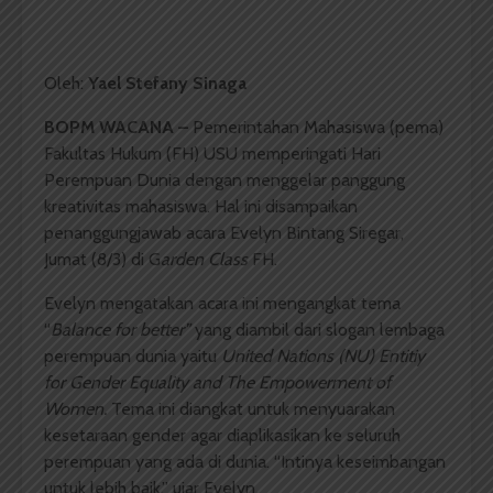
Oleh:
Yael Stefany Sinaga
BOPM WACANA –
Pemerintahan Mahasiswa (pema)
Fakultas Hukum (FH) USU memperingati Hari
Perempuan Dunia dengan menggelar panggung
kreativitas mahasiswa. Hal ini disampaikan
penanggungjawab acara Evelyn Bintang Siregar,
Jumat (8/3) di G
arden Class
FH.
Evelyn mengatakan acara ini mengangkat tema
“
B
alance for better”
yang diambil dari slogan lembaga
perempuan dunia yaitu
United Nations (NU) Entitiy
for Gender Equality and The Empowerment of
Women.
Tema ini diangkat untuk menyuarakan
kesetaraan gender agar diaplikasikan ke seluruh
perempuan yang ada di dunia. “Intinya keseimbangan
untuk lebih baik,” ujar Evelyn.