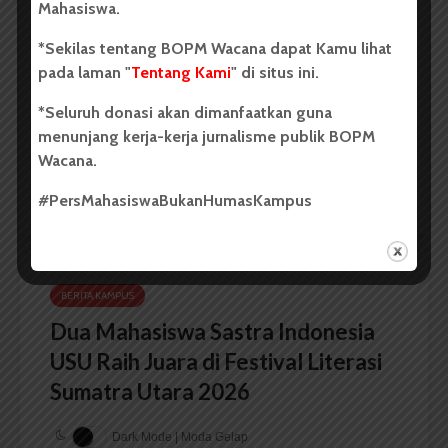
BPDP Sosialisasikan Lomba Riset
Mahasiswa.
Mahasiswa 2026, Dorong Inovasi
*Sekilas tentang BOPM Wacana dapat Kamu lihat
Penelitian dalam Sektor
pada laman "
Tentang Kami
" di situs ini.
Perkebunan
*Seluruh donasi akan dimanfaatkan guna
...
menunjang kerja-kerja jurnalisme publik BOPM
Wacana.
Redaksi
2 menit waktu baca
#PersMahasiswaBukanHumasKampus
BERITA KAMPUS
Dua Mahasiswa Sastra Indonesia
USU Raih Juara di Festival Literasi
Sumatra Utara 2026
Dark Mode | Moda Gelap