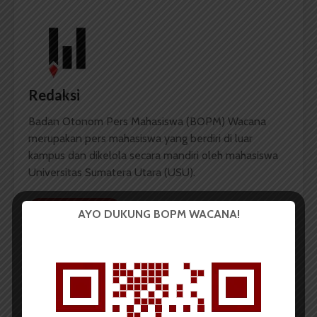
Redaksi
Badan Otonom Pers Mahasiswa (BOPM) Wacana
merupakan pers mahasiswa yang berdiri di luar
kampus dan dikelola secara mandiri oleh mahasiswa
Universitas Sumatera Utara (USU).
LIHAT SEMUA ARTIKEL
AYO DUKUNG BOPM WACANA!
Khawatir Komisioner
FK Gelar Pemira Kedua
Tamat, KPU USU Ingin
Percepat LPJ