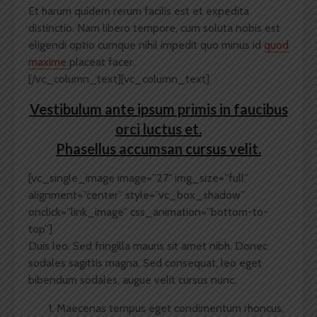
Et harum quidem rerum facilis est et expedita
distinctio. Nam libero tempore, cum soluta nobis est
eligendi optio cumque nihil impedit quo minus id
quod
maxime
placeat facer.
[/vc_column_text][vc_column_text]
Vestibulum ante ipsum primis in faucibus
orci luctus et.
Phasellus accumsan cursus velit.
[vc_single_image image=”27″ img_size=”full”
alignment=”center” style=”vc_box_shadow”
onclick=”link_image” css_animation=”bottom-to-
top”]
Duis leo. Sed fringilla mauris sit amet nibh. Donec
sodales sagittis magna. Sed consequat, leo eget
bibendum sodales, augue velit cursus nunc.
Maecenas tempus eget condimentum rhoncus,