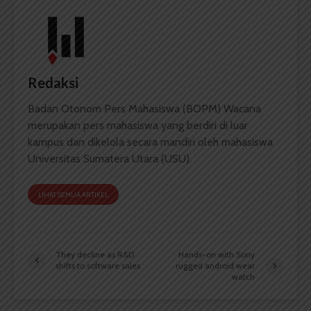
Redaksi
Badan Otonom Pers Mahasiswa (BOPM) Wacana
merupakan pers mahasiswa yang berdiri di luar
kampus dan dikelola secara mandiri oleh mahasiswa
Universitas Sumatera Utara (USU).
LIHAT SEMUA ARTIKEL
They decline as R&D
Hands-on with Sony
shifts to software sales
rugged android wear
watch