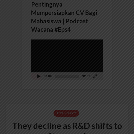
Pentingnya
Mempersiapkan CV Bagi
Mahasiswa | Podcast
Wacana #Eps4
Pemutar
Video
00:00
32:39
TECHNOLOGY
They decline as R&D shifts to