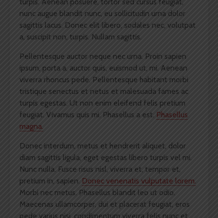
turpis.
Aenean posuere, tortor sed cursus feugiat,
nunc augue blandit nunc, eu sollicitudin urna dolor
sagittis lacus.
Donec elit libero, sodales nec, volutpat
a, suscipit non, turpis. Nullam sagittis.
Pellentesque auctor neque nec urna. Proin sapien
ipsum, porta a, auctor quis, euismod ut, mi. Aenean
viverra rhoncus pede. Pellentesque habitant morbi
tristique senectus et netus et malesuada fames ac
turpis egestas. Ut non enim eleifend felis pretium
feugiat. Vivamus quis mi. Phasellus a est.
Phasellus
magna.
Donec interdum, metus et hendrerit aliquet, dolor
diam sagittis ligula, eget egestas libero turpis vel mi.
Nunc nulla. Fusce risus nisl, viverra et, tempor et,
pretium in, sapien.
Donec venenatis vulputate lorem.
Morbi nec metus. Phasellus blandit leo ut odio.
Maecenas ullamcorper, dui et placerat feugiat, eros
pede varius nisi, condimentum viverra felis nunc et