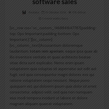
software sales
Redaksi
19 Oktober 2016
178 dilihat
3 menit waktu baca
[vc_row css=”.vc_custom_1468841647787{padding-
top: 0px !important;padding-bottom: 0px
!important;}”][vc_column]
[vc_column_text]
A
ccusantium doloremque
laudantium,
totam rem aperiam
, eaque ipsa quae ab
illo inventore veritatis et quasi architecto beatae
vitae dicta sunt explicabo. Nemo enim ipsam
voluptatem quia voluptas sit aspernatur aut odit aut
fugit, sed quia consequuntur magni dolores eos qui
ratione voluptatem sequi nesciunt.
Neque porro
quisquam est, qui dolorem ipsum quia dolor sit amet
,
consectetur, adipisci velit, sed quia non numquam
eius modi tempora incidunt ut labore et dolore
magnam aliquam quaerat voluptatem.