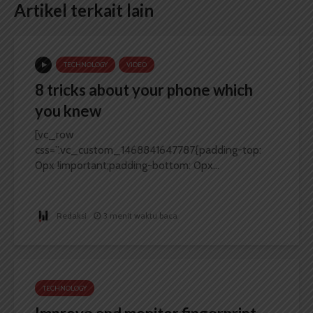
Artikel terkait lain
TECHNOLOGY
VIDEO
8 tricks about your phone which
you knew
[vc_row
css=”.vc_custom_1468841647787{padding-top:
0px !important;padding-bottom: 0px...
Redaksi
3 menit waktu baca
TECHNOLOGY