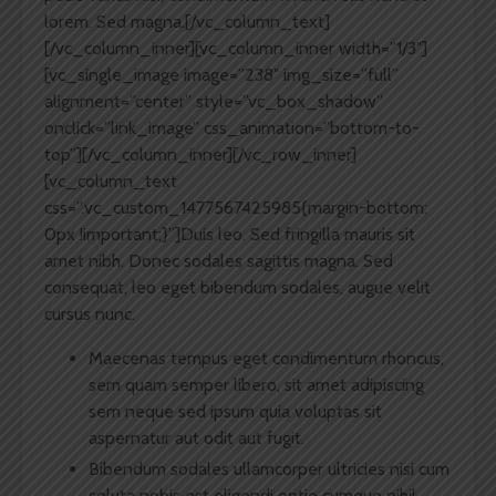
lorem. Sed magna.[/vc_column_text]
[/vc_column_inner][vc_column_inner width=”1/3″]
[vc_single_image image=”238″ img_size=”full”
alignment=”center” style=”vc_box_shadow”
onclick=”link_image” css_animation=”bottom-to-
top”][/vc_column_inner][/vc_row_inner]
[vc_column_text
css=”.vc_custom_1477567425985{margin-bottom:
0px !important;}”]Duis leo. Sed fringilla mauris sit
amet nibh. Donec sodales sagittis magna. Sed
consequat, leo eget bibendum sodales, augue velit
cursus nunc.
Maecenas tempus eget condimentum rhoncus,
sem quam semper libero, sit amet adipiscing
sem neque sed ipsum quia voluptas sit
aspernatur aut odit aut fugit.
Bibendum sodales ullamcorper ultricies nisi cum
soluta nobis est eligendi optio cumque nihil