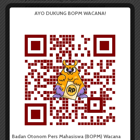
exercitationem ullam corporis suscipit
AYO DUKUNG BOPM WACANA!
laboriosam.
[/vc_column_text][vc_row_inner
css=”.vc_custom_1477568189726{padding-top: 0px
!important;}”][vc_column_inner width=”2/3″]
[vc_column_text
css=”.vc_custom_1477567839153{margin-bottom:
0px !important;}”]Vestibulum fringilla pede sit amet
augue. In turpis. Pellentesque posuere. Praesent
turpis.
Aenean posuere, tortor sed cursus feugiat,
nunc augue blandit nunc, eu sollicitudin urna dolor
sagittis lacus.
Donec elit libero, sodales nec, volutpat
a, suscipit non, turpis. Nullam sagittis.
Pellentesque auctor neque nec urna. Proin sapien
ipsum, porta a, auctor quis, euismod ut, mi. Aenean
viverra rhoncus pede. Pellentesque habitant morbi
Badan Otonom Pers Mahasiswa (BOPM) Wacana
tristique senectus et netus et malesuada fames ac