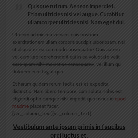
Quisque rutrum. Aenean imperdiet.
Etiam ultricies nisi vel augue. Curabitur
ullamcorper ultricies nisi. Nam eget dui.
Ut enim ad minima veniam, quis nostrum
exercitationem ullam corporis suscipit laboriosam, nisi
ut aliquid ex ea commodi consequatur? Quis autem
vel eum iure reprehenderit qui in ea
voluptate velit
esse quam nihil molestiae consequatur
, vel illum qui
dolorem eum fugiat quo.
Et harum quidem rerum facilis est et expedita
distinctio. Nam libero tempore, cum soluta nobis est
eligendi optio cumque nihil impedit quo minus id
quod
maxime
placeat facer.
[/vc_column_text][vc_column_text]
Vestibulum ante ipsum primis in faucibus
orci luctus et.