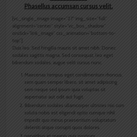
Phasellus accumsan cursus velit.
[vc_single_image image=”27″ img_size=”full”
alignment=”center” style=”vc_box_shadow”
onclick=”link_image” css_animation=”bottom-to-
top”]
Duis leo. Sed fringilla mauris sit amet nibh. Donec
sodales sagittis magna. Sed consequat, leo eget
bibendum sodales, augue velit cursus nunc.
Maecenas tempus eget condimentum rhoncus,
sem quam semper libero, sit amet adipiscing
sem neque sed ipsum quia voluptas sit
aspernatur aut odit aut fugit.
Bibendum sodales ullamcorper ultricies nisi cum
soluta nobis est eligendi optio cumque nihil
impedit quo minus praesentium voluptatum
deleniti atque corrupti quos dolores.
penatibus et magnis quis nostrum