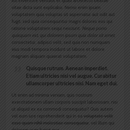
illo inventore veritatis et quasi architecto beatae
vitae dicta sunt explicabo. Nemo enim ipsam
voluptatem quia voluptas sit aspernatur aut odit aut
fugit, sed quia consequuntur magni dolores eos qui
ratione voluptatem sequi nesciunt.
Neque porro
quisquam est, qui dolorem ipsum quia dolor sit amet
,
consectetur, adipisci velit, sed quia non numquam
eius modi tempora incidunt ut labore et dolore
magnam aliquam quaerat voluptatem.
Quisque rutrum. Aenean imperdiet.
Etiam ultricies nisi vel augue. Curabitur
ullamcorper ultricies nisi. Nam eget dui.
Ut enim ad minima veniam, quis nostrum
exercitationem ullam corporis suscipit laboriosam, nisi
ut aliquid ex ea commodi consequatur? Quis autem
vel eum iure reprehenderit qui in ea
voluptate velit
esse quam nihil molestiae consequatur
, vel illum qui
dolorem eum fugiat quo.