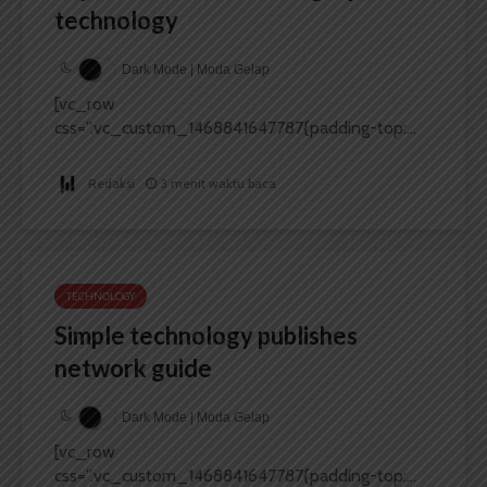
technology
Dark Mode | Moda Gelap
[vc_row
css=”.vc_custom_1468841647787{padding-top:...
Redaksi
3 menit waktu baca
TECHNOLOGY
Simple technology publishes
network guide
Dark Mode | Moda Gelap
[vc_row
css=”.vc_custom_1468841647787{padding-top:...