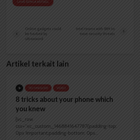
LIHAT SEMUA ARTIKEL
Online gadgets could
Intel teams with IBM to
be hacked by
ease security threats
ultrasound
Artikel terkait lain
TECHNOLOGY
VIDEO
8 tricks about your phone which
you knew
[vc_row
css=”.vc_custom_1468841647787{padding-top:
0px !important;padding-bottom: 0px...