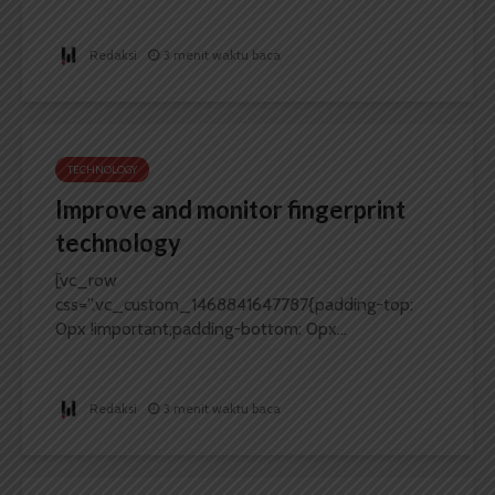
Redaksi
3 menit waktu baca
TECHNOLOGY
Improve and monitor fingerprint
technology
[vc_row
css=”.vc_custom_1468841647787{padding-top:
0px !important;padding-bottom: 0px...
Redaksi
3 menit waktu baca