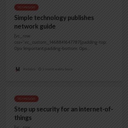
TECHNOLOGY
Simple technology publishes
network guide
[vc_row
css=”.vc_custom_1468841647787{padding-top:
0px !important;padding-bottom: 0px...
Redaksi
3 menit waktu baca
TECHNOLOGY
Step up security for an internet-of-
things
[vc_row