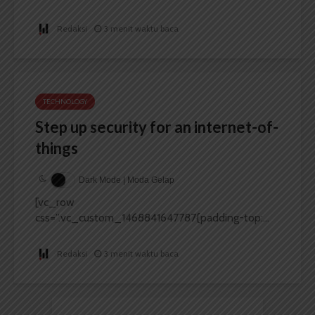
Redaksi
3 menit waktu baca
TECHNOLOGY
Step up security for an internet-of-
things
Dark Mode | Moda Gelap
[vc_row
css=”.vc_custom_1468841647787{padding-top:...
Redaksi
3 menit waktu baca