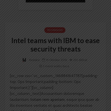
TECHNOLOGY
Intel teams with IBM to ease
security threats
Redaksi
19 Oktober 2016
210 dilihat
3 menit waktu baca
[vc_row css=”.vc_custom_1468841647787{padding-
top: 0px !important;padding-bottom: 0px
!important;}”][vc_column]
[vc_column_text]
A
ccusantium doloremque
laudantium,
totam rem aperiam
, eaque ipsa quae ab
illo inventore veritatis et quasi architecto beatae