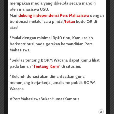
merupakan media yang dikelola secara mandiri
turpis egestas. Ut non enim eleifend felis pretium
oleh mahasiswa USU.
feugiat. Vivamus quis mi. Phasellus a est.
Phasellus
Mari
dukung independensi Pers Mahasiswa
dengan
magna.
berdonasi melalui cara pindai/
tekan
kode QR di
atas!
Donec interdum, metus et hendrerit aliquet, dolor
diam sagittis ligula, eget egestas libero turpis vel mi.
*Mulai dengan minimal Rp10 ribu, Kamu telah
Nunc nulla. Fusce risus nisl, viverra et, tempor et,
berkontribusi pada gerakan kemandirian Pers
pretium in, sapien.
Donec venenatis vulputate lorem.
Mahasiswa.
Morbi nec metus. Phasellus blandit leo ut odio.
Maecenas ullamcorper, dui et placerat feugiat, eros
*Sekilas tentang BOPM Wacana dapat Kamu lihat
pede varius nisi, condimentum viverra felis nunc et
pada laman "
Tentang Kami
" di situs ini.
lorem. Sed magna.[/vc_column_text]
*Seluruh donasi akan dimanfaatkan guna
[/vc_column_inner][vc_column_inner width=”1/3″]
menunjang kerja-kerja jurnalisme publik BOPM
[vc_single_image image=”238″ img_size=”full”
Wacana.
alignment=”center” style=”vc_box_shadow”
onclick=”link_image” css_animation=”bottom-to-
#PersMahasiswaBukanHumasKampus
top”][/vc_column_inner][/vc_row_inner]
[vc_column_text
css=”.vc_custom_1477567425985{margin-bottom: