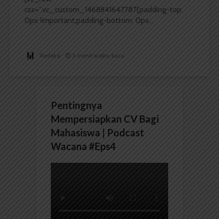
css=”.vc_custom_1468841647787{padding-top:
0px !important;padding-bottom: 0px...
Redaksi
3 menit waktu baca
Pentingnya
Mempersiapkan CV Bagi
Mahasiswa | Podcast
Wacana #Eps4