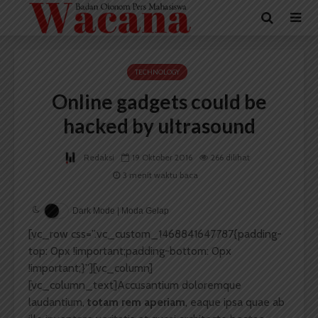
TECHNOLOGY
Online gadgets could be
hacked by ultrasound
Redaksi
19 Oktober 2016
266 dilihat
3 menit waktu baca
Dark Mode | Moda Gelap
[vc_row css=”.vc_custom_1468841647787{padding-
top: 0px !important;padding-bottom: 0px
!important;}”][vc_column]
[vc_column_text]
A
ccusantium doloremque
laudantium,
totam rem aperiam
, eaque ipsa quae ab