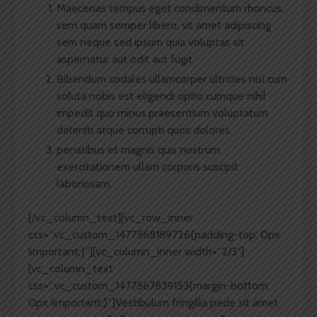
Maecenas tempus eget condimentum rhoncus,
sem quam semper libero, sit amet adipiscing
sem neque sed ipsum quia voluptas sit
aspernatur aut odit aut fugit.
Bibendum sodales ullamcorper ultricies nisi cum
soluta nobis est eligendi optio cumque nihil
impedit quo minus praesentium voluptatum
deleniti atque corrupti quos dolores.
penatibus et magnis quis nostrum
exercitationem ullam corporis suscipit
laboriosam.
[/vc_column_text][vc_row_inner
css=”.vc_custom_1477568189726{padding-top: 0px
!important;}”][vc_column_inner width=”2/3″]
[vc_column_text
css=”.vc_custom_1477567839153{margin-bottom:
0px !important;}”]Vestibulum fringilla pede sit amet