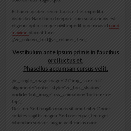
Et harum quidem rerum facilis est et expedita
distinctio. Nam libero tempore, cum soluta nobis est
eligendi optio cumque nihil impedit quo minus id
quod
maxime
placeat facer.
[/vc_column_text][vc_column_text]
Vestibulum ante ipsum primis in faucibus
orci luctus et.
Phasellus accumsan cursus velit.
[vc_single_image image=”27″ img_size=”full”
alignment=”center” style=”vc_box_shadow”
onclick=”link_image” css_animation=”bottom-to-
top”]
Duis leo. Sed fringilla mauris sit amet nibh. Donec
sodales sagittis magna. Sed consequat, leo eget
bibendum sodales, augue velit cursus nunc.