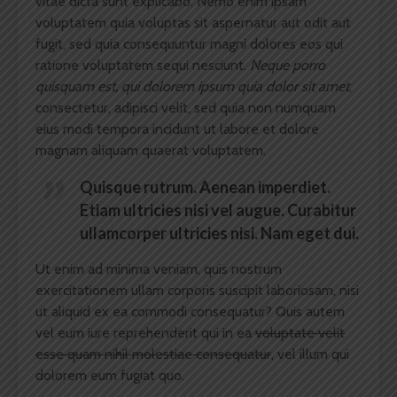
vitae dicta sunt explicabo. Nemo enim ipsam
voluptatem quia voluptas sit aspernatur aut odit aut
fugit, sed quia consequuntur magni dolores eos qui
ratione voluptatem sequi nesciunt.
Neque porro
quisquam est, qui dolorem ipsum quia dolor sit amet
,
consectetur, adipisci velit, sed quia non numquam
eius modi tempora incidunt ut labore et dolore
magnam aliquam quaerat voluptatem.
Quisque rutrum. Aenean imperdiet.
Etiam ultricies nisi vel augue. Curabitur
ullamcorper ultricies nisi. Nam eget dui.
Ut enim ad minima veniam, quis nostrum
exercitationem ullam corporis suscipit laboriosam, nisi
ut aliquid ex ea commodi consequatur? Quis autem
vel eum iure reprehenderit qui in ea
voluptate velit
esse quam nihil molestiae consequatur
, vel illum qui
dolorem eum fugiat quo.