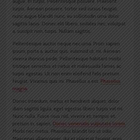
augue. In turpis. Pellentesque posuere. Praesent
turpis.
Aenean posuere, tortor sed cursus feugiat,
nunc augue blandit nunc, eu sollicitudin urna dolor
sagittis lacus.
Donec elit libero, sodales nec, volutpat
a, suscipit non, turpis. Nullam sagittis.
Pellentesque auctor neque nec urna. Proin sapien
ipsum, porta a, auctor quis, euismod ut, mi. Aenean
viverra rhoncus pede. Pellentesque habitant morbi
tristique senectus et netus et malesuada fames ac
turpis egestas. Ut non enim eleifend felis pretium
feugiat. Vivamus quis mi. Phasellus a est.
Phasellus
magna.
Donec interdum, metus et hendrerit aliquet, dolor
diam sagittis ligula, eget egestas libero turpis vel mi.
Nunc nulla. Fusce risus nisl, viverra et, tempor et,
pretium in, sapien.
Donec venenatis vulputate lorem.
Morbi nec metus. Phasellus blandit leo ut odio.
Maecenas ullamcorper, dui et placerat feugiat, eros