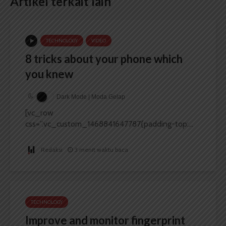
Artikel terkait lain
TECHNOLOGY
VIDEO
8 tricks about your phone which
you knew
Dark Mode | Moda Gelap
[vc_row
css=”.vc_custom_1468841647787{padding-top:...
Redaksi
3 menit waktu baca
TECHNOLOGY
Improve and monitor fingerprint