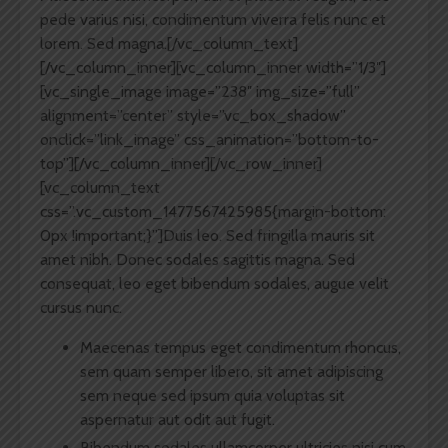
pede varius nisi, condimentum viverra felis nunc et
lorem. Sed magna.[/vc_column_text]
[/vc_column_inner][vc_column_inner width=”1/3″]
[vc_single_image image=”238″ img_size=”full”
alignment=”center” style=”vc_box_shadow”
onclick=”link_image” css_animation=”bottom-to-
top”][/vc_column_inner][/vc_row_inner]
[vc_column_text
css=”.vc_custom_1477567425985{margin-bottom:
0px !important;}”]Duis leo. Sed fringilla mauris sit
amet nibh. Donec sodales sagittis magna. Sed
consequat, leo eget bibendum sodales, augue velit
cursus nunc.
Maecenas tempus eget condimentum rhoncus,
sem quam semper libero, sit amet adipiscing
sem neque sed ipsum quia voluptas sit
aspernatur aut odit aut fugit.
Bibendum sodales ullamcorper ultricies nisi cum