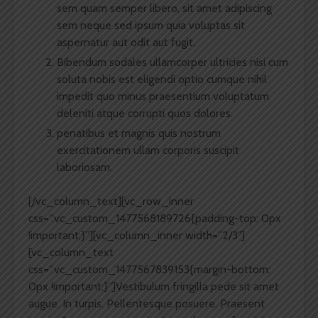
sem quam semper libero, sit amet adipiscing
sem neque sed ipsum quia voluptas sit
aspernatur aut odit aut fugit.
Bibendum sodales ullamcorper ultricies nisi cum
soluta nobis est eligendi optio cumque nihil
impedit quo minus praesentium voluptatum
deleniti atque corrupti quos dolores.
penatibus et magnis quis nostrum
exercitationem ullam corporis suscipit
laboriosam.
[/vc_column_text][vc_row_inner
css=”.vc_custom_1477568189726{padding-top: 0px
!important;}”][vc_column_inner width=”2/3″]
[vc_column_text
css=”.vc_custom_1477567839153{margin-bottom:
0px !important;}”]Vestibulum fringilla pede sit amet
augue. In turpis. Pellentesque posuere. Praesent