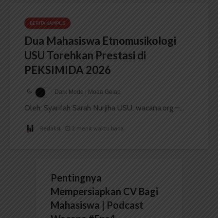
BERITA KAMPUS
Dua Mahasiswa Etnomusikologi
USU Torehkan Prestasi di
PEKSIMIDA 2026
Dark Mode | Moda Gelap
Oleh: Syarifah Sarah Nurjiha USU, wacana.org –...
Redaksi
2 menit waktu baca
Pentingnya
Mempersiapkan CV Bagi
Mahasiswa | Podcast