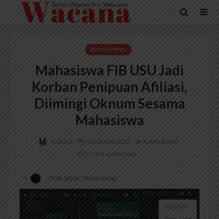
BERITA KAMPUS
Mahasiswa FIB USU Jadi
Korban Penipuan Afiliasi,
Diimingi Oknum Sesama
Mahasiswa
Redaksi
1 Desember 2025
8,498 dilihat
2 menit waktu baca
Dark Mode | Moda Gelap