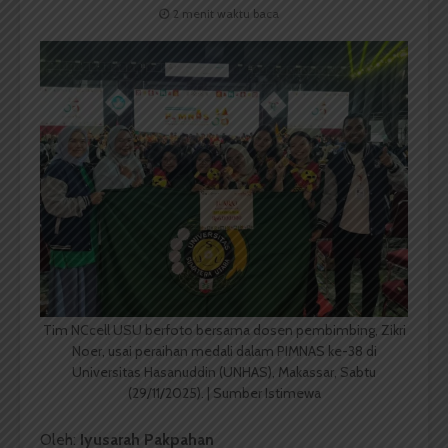
2 menit waktu baca
Tim NCcell USU berfoto bersama dosen pembimbing, Zikri
Noer, usai peraihan medali dalam PIMNAS ke-38 di
Universitas Hasanuddin (UNHAS), Makassar, Sabtu
(29/11/2025). | Sumber Istimewa
Oleh:
Iyusarah Pakpahan