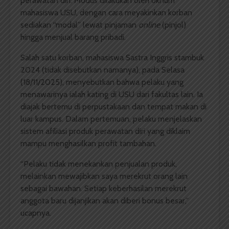
perawatan diri. Modus dilakukan oleh oknum
mahasiswa USU, dengan cara meyakinkan korban
sediakan “modal” lewat pinjaman
online
(pinjol)
hingga menjual barang pribadi.
Salah satu korban, mahasiswa Sastra Inggris stambuk
2024 (tidak disebutkan namanya), pada Selasa
(18/11/2025), menyebutkan bahwa pelaku yang
menawarinya ialah kating di USU dari fakultas lain. Ia
diajak bertemu di perpustakaan dan tempat makan di
luar kampus. Dalam pertemuan, pelaku menjelaskan
sistem afiliasi produk perawatan diri yang diklaim
mampu menghasilkan profit tambahan.
“Pelaku tidak menekankan penjualan produk,
melainkan mewajibkan saya merekrut orang lain
sebagai bawahan. Setiap keberhasilan merekrut
anggota baru dijanjikan akan diberi bonus besar,”
ucapnya.