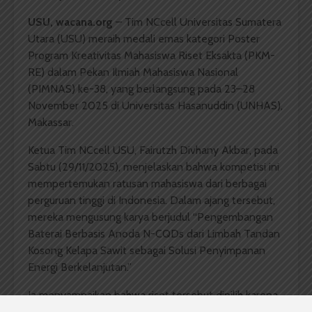
USU, wacana.org
– Tim NCcell Universitas Sumatera
Utara (USU) meraih medali emas kategori Poster
Program Kreativitas Mahasiswa Riset Eksakta (PKM-
RE) dalam Pekan Ilmiah Mahasiswa Nasional
(PIMNAS) ke-38, yang berlangsung pada 23–28
November 2025 di Universitas Hasanuddin (UNHAS),
Makassar.
Ketua Tim NCcell USU, Fairutzh Divhany Akbar, pada
Sabtu (29/11/2025), menjelaskan bahwa kompetisi ini
mempertemukan ratusan mahasiswa dari berbagai
perguruan tinggi di Indonesia. Dalam ajang tersebut,
mereka mengusung karya berjudul “Pengembangan
Baterai Berbasis Anoda N-CQDs dari Limbah Tandan
Kosong Kelapa Sawit sebagai Solusi Penyimpanan
Energi Berkelanjutan.”
Ia menyampaikan bahwa riset tersebut dipilih karena
relevan dengan isu lingkungan nasional saat ini. “Kami