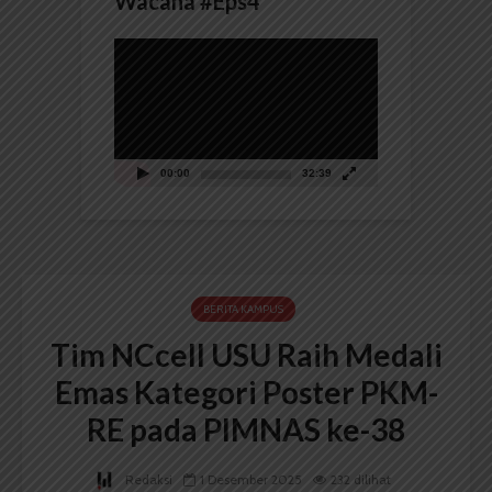
Wacana #Eps4
Pemutar
Video
00:00
32:39
BERITA KAMPUS
Tim NCcell USU Raih Medali
Emas Kategori Poster PKM-
RE pada PIMNAS ke-38
Redaksi
1 Desember 2025
232 dilihat