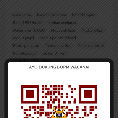
Baca berita
baca berita hari ini
berita kampus
Berita USU Hari Ini
Korban penipuan
Mahasiswa FIB USU
Modus affiliate
Modus afiliasi
Modus pinjol
Modus pola multilevel
Pelaku penipuan
Penipuan afiliasi
Pinjaman online
Pola Multilevel
Sistem Afiliasi
Syarifah Sarah Nurjihan
AYO DUKUNG BOPM WACANA!
Redaksi