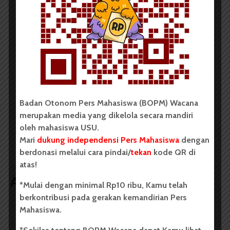
Badan Otonom Pers Mahasiswa (BOPM) Wacana
merupakan pers mahasiswa yang berdiri di luar
kampus dan dikelola secara mandiri oleh mahasiswa
Universitas Sumatera Utara (USU).
LIHAT SEMUA ARTIKEL
Badan Otonom Pers Mahasiswa (BOPM) Wacana
merupakan media yang dikelola secara mandiri
Unit PPK USU Tangani
Tim NCcell USU Raih
oleh mahasiswa USU.
10 Kasus Kekerasan
Medali Emas Kategori
Mari
dukung independensi Pers Mahasiswa
dengan
Sepanjang 2025
Poster PKM-RE pada
PIMNAS ke-38
berdonasi melalui cara pindai/
tekan
kode QR di
atas!
Artikel terkait lain
*Mulai dengan minimal Rp10 ribu, Kamu telah
berkontribusi pada gerakan kemandirian Pers
Mahasiswa.
BERITA KAMPUS