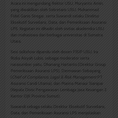
Acara ini mengundang Rektor USU, Muryanto Amin,
yang diwakilkan oleh Sekretaris USU, Muhammad
Fidel Ganis Siregar, serta Suwandi selaku Direktur
Eksekutif Surveilans, Data, dan Pemeriksaan Asuransi
LPS. Kegiatan ini dihadiri oleh sivitas akademika USU
dan mahasiswa dari berbagai universitas di Sumatra
Utara.
Sesi
talkshow
dipandu oleh dosen FISIP USU, Ira
Rizka Aisyah Lubis, sebagai moderator serta
narasumber yaitu, Dhanang Hartanto.(Direktur Group
Pemeriksaan Asuransi LPS), Dermawan Sebayang
(
Chief of Compliance, Legal & Risk Management
PT
Asuransi Candi Utama), dan Marina Manaur Sianipar
(Kepala Divisi Pengawasan Lembaga Jasa Keuangan 2
Kantor OJK Provinsi Sumut).
Suwandi sebaga selaku Direktur Eksekutif Surveilans,
Data, dan Pemeriksaan Asuransi LPS menjelaskan