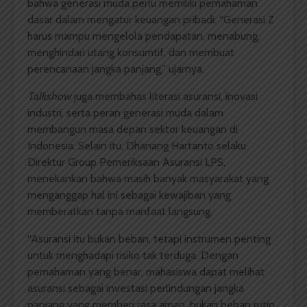
bahwa generasi muda perlu memiliki pemahaman
dasar dalam mengatur keuangan pribadi. “Generasi Z
harus mampu mengelola pendapatan, menabung,
menghindari utang konsumtif, dan membuat
perencanaan jangka panjang,” ujarnya.
Talkshow
juga membahas literasi asuransi, inovasi
industri, serta peran generasi muda dalam
membangun masa depan sektor keuangan di
Indonesia. Selain itu, Dhanang Hartanto selaku
Direktur Group Pemeriksaan Asuransi LPS,
menekankan bahwa masih banyak masyarakat yang
menganggap hal ini sebagai kewajiban yang
memberatkan tanpa manfaat langsung.
“Asuransi itu bukan beban, tetapi instrumen penting
untuk menghadapi risiko tak terduga. Dengan
pemahaman yang benar, mahasiswa dapat melihat
asuransi sebagai investasi perlindungan jangka
panjang yang memberi rasa aman, bukan beban rutin