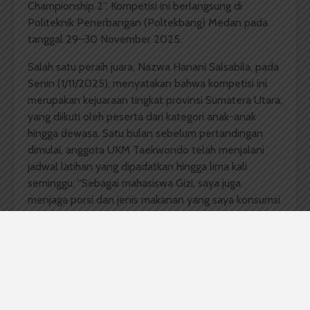
Championship 2”. Kompetisi ini berlangsung di
Politeknik Penerbangan (Poltekbang) Medan pada
tanggal 29–30 November 2025.
Salah satu peraih juara, Nazwa Hanani Salsabila, pada
Senin (1/11/2025), menyatakan bahwa kompetisi ini
merupakan kejuaraan tingkat provinsi Sumatera Utara,
yang diikuti oleh peserta dari kategori anak-anak
hingga dewasa. Satu bulan sebelum pertandingan
dimulai, anggota UKM Taekwondo telah menjalani
jadwal latihan yang dipadatkan hingga lima kali
seminggu. “Sebagai mahasiswa Gizi, saya juga
menjaga porsi dan jenis makanan yang saya konsumsi
untuk memaksimalkan tenaga saat bertanding,”
ungkapnya.
Keenam anggota UKM Taekwondo kategori prestasi
yang memenangkan kompetisi antara lain; Dwi
Jayanti (Arsitektur 2024) juara 1 Senior Kyorugi Putri