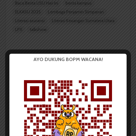
Baca Berita USU Hari Ini
berita kampus
ELKASU 2025
Lembaga Penjamin Simpanan
Literasi asuransi
Literasi Keuangan Sumatera Utara
LPS
talkshow
AYO DUKUNG BOPM WACANA!
Redaksi
Badan Otonom Pers Mahasiswa (BOPM) Wacana
merupakan pers mahasiswa yang berdiri di luar
kampus dan dikelola secara mandiri oleh mahasiswa
Universitas Sumatera Utara (USU).