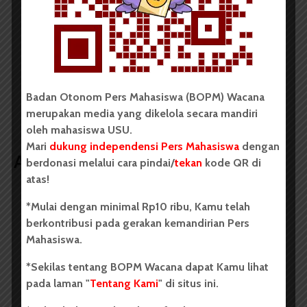
LIHAT SEMUA ARTIKEL
IMPRODIAP dan
Enam Mahasiswa USU
Kemenkumham BEM
Sabet Juara di Ajang
Badan Otonom Pers Mahasiswa (BOPM) Wacana
USU Gelar Diskusi Soal
The Winner
Audit Kebijakan Publik
Taekwondo
merupakan media yang dikelola secara mandiri
Championship 2
oleh mahasiswa USU.
Mari
dukung independensi Pers Mahasiswa
dengan
Artikel terkait lain
berdonasi melalui cara pindai/
tekan
kode QR di
atas!
*Mulai dengan minimal Rp10 ribu, Kamu telah
BERITA KAMPUS
berkontribusi pada gerakan kemandirian Pers
BPDP Sosialisasikan Lomba Riset
Mahasiswa.
Mahasiswa 2026, Dorong Inovasi
*Sekilas tentang BOPM Wacana dapat Kamu lihat
Penelitian dalam Sektor
pada laman "
Tentang Kami
" di situs ini.
Perkebunan