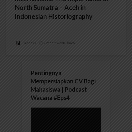
North Sumatra – Aceh in
Indonesian Historiography
...
Redaksi
2 menit waktu baca
Pentingnya
Mempersiapkan CV Bagi
Mahasiswa | Podcast
Wacana #Eps4
Pemutar
Video