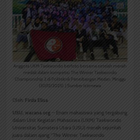
Anggota UKM Taekwondo berfoto bersama setelah meraih
medali dalam kompetisi The Winner Taekwondo
Championship 2 di Politeknik Penerbangan Medan, Minggu
(30/12/2025). | Sumber Istimewa
Oleh:
Firda Elisa
USU, wacana.org
– Enam mahasiswa yang tergabung
dalam Unit Kegiatan Mahasiswa (UKM) Taekwondo
Universitas Sumatera Utara (USU) meraih sejumlah
juara dalam ajang “The Winner Taekwondo