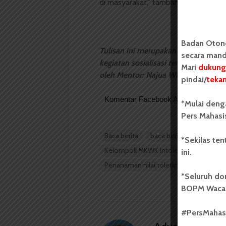
di masyarakat,” tambahnya.
Badan Oton
Tulisan ini merupakan publikasi K
secara mand
kegiatan sosialisasi tentang nilai 
Mari
dukung
oleh Mentor: Najua Winda Murti dan 
pindai/
teka
Komentar Facebook Anda
*Mulai deng
Pers Mahasi
Baca berita
baca berita hari ini
be
*Sekilas te
Kelompok MKWK Intoleransi 02
Mat
ini.
Penanaman nilai toleransi
Proyek 
*Seluruh do
BOPM Waca
#PersMaha