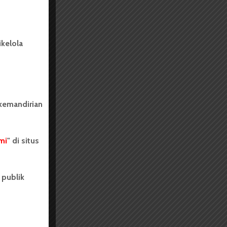
kelola
 kemandirian
mi
" di situs
 publik