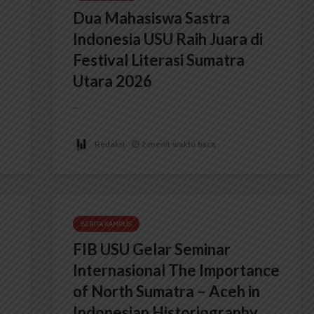
Dua Mahasiswa Sastra
Indonesia USU Raih Juara di
Festival Literasi Sumatra
Utara 2026
...
Redaksi
2 menit waktu baca
BERITA KAMPUS
FIB USU Gelar Seminar
Internasional The Importance
of North Sumatra – Aceh in
Indonesian Historiography