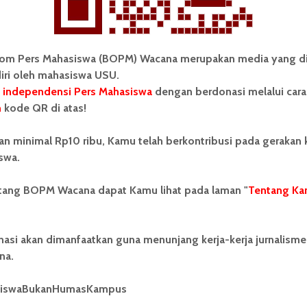
***
om Pers Mahasiswa (BOPM) Wacana merupakan media yang di
elompok Proyek MKWK Intoleransi 02 USU dalam
iri oleh mahasiswa USU.
toleransi di SMP Negeri 30 Medan, yang didampingi
 independensi Pers Mahasiswa
dengan berdonasi melalui cara
Dosen Fasilitator: Dr. Afnila, S.H., M.Hum.
n
kode QR di atas!
an minimal Rp10 ribu, Kamu telah berkontribusi pada gerakan
swa.
rita kampus
Berita USU Hari Ini
Intoleransi
ntang BOPM Wacana dapat Kamu lihat pada laman "
Tentang Ka
a Kuliah Wajib Kurikulum
MKWK USU
MKWK
toleransi
WartaWacana
nasi akan dimanfaatkan guna menunjang kerja-kerja jurnalisme
na.
siswaBukanHumasKampus