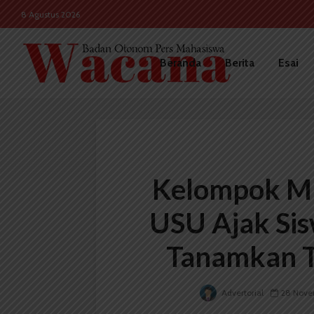
8 Agustus 2026
Beranda
Berita
Esai
Kelompok MK
USU Ajak Si
Tanamkan To
Advertorial
28 Nove