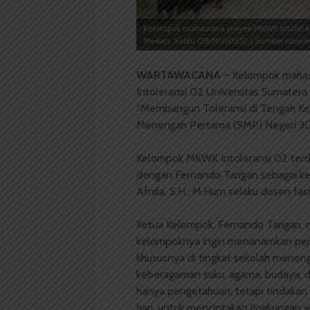
Kelompok mahasiswa proyek MKWK Intoleran
Medan, Sabtu (28/10/2025). | Sumber Istim
WARTAWACANA
– Kelompok mahasi
Intoleransi 02 Universitas Sumatera
“Membangun Toleransi di Tengah Keb
Menengah Pertama (SMP) Negeri 30
Kelompok MKWK Intoleransi 02 terdir
dengan Fernando Tarigan sebagai ke
Afnila, S.H., M.Hum selaku dosen fas
Ketua Kelompok, Fernando Tarigan, m
kelompoknya ingin menanamkan pentin
khususnya di tingkat sekolah mene
keberagaman suku, agama, budaya, da
hanya pengetahuan, tetapi tindakan 
hari, untuk menciptakan lingkungan 