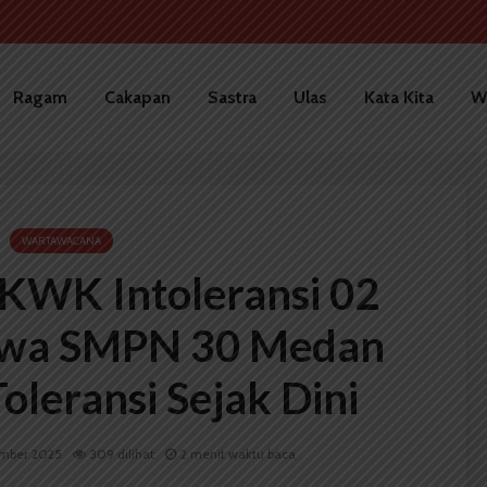
Ragam
Cakapan
Sastra
Ulas
Kata Kita
W
WARTAWACANA
WK Intoleransi 02
swa SMPN 30 Medan
leransi Sejak Dini
mber 2025
309 dilihat
2 menit waktu baca