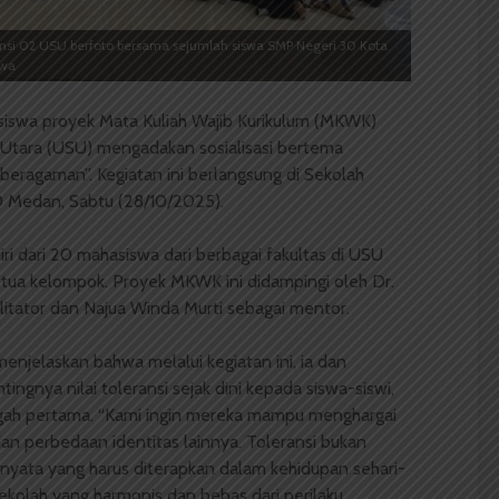
si 02 USU berfoto bersama sejumlah siswa SMP Negeri 30 Kota
ewa
swa proyek Mata Kuliah Wajib Kurikulum (MKWK)
 Utara (USU) mengadakan sosialisasi bertema
eragaman”. Kegiatan ini berlangsung di Sekolah
 Medan, Sabtu (28/10/2025).
i dari 20 mahasiswa dari berbagai fakultas di USU
tua kelompok. Proyek MKWK ini didampingi oleh Dr.
ilitator dan Najua Winda Murti sebagai mentor.
enjelaskan bahwa melalui kegiatan ini, ia dan
gnya nilai toleransi sejak dini kepada siswa-siswi,
ngah pertama. “Kami ingin mereka mampu menghargai
n perbedaan identitas lainnya. Toleransi bukan
nyata yang harus diterapkan dalam kehidupan sehari-
sekolah yang harmonis dan bebas dari perilaku