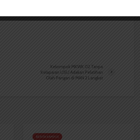
n produk iklan yang bekerja sama dengan Mitra
Kelompok MKWK 02 Tanpa
Kelaparan USU Adakan Pelatihan
Olah Pangan di MAN 2 Langkat
BERITA KAMPUS