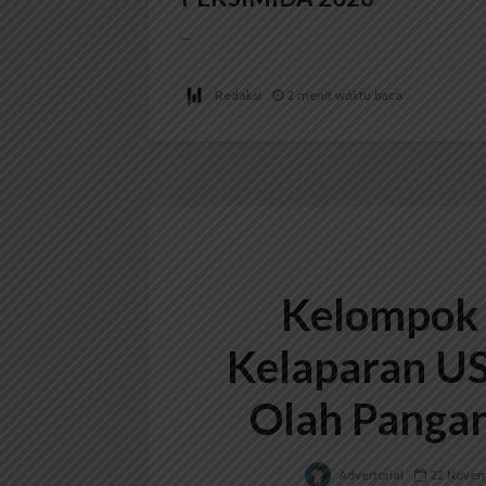
...
Redaksi
2 menit waktu baca
Kelompok
Kelaparan US
Olah Pangan
Advertorial
22 Novem