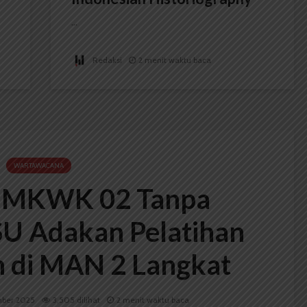
...
Redaksi
2 menit waktu baca
WARTAWACANA
 MKWK 02 Tanpa
U Adakan Pelatihan
 di MAN 2 Langkat
ber 2025
3,505 dilihat
2 menit waktu baca