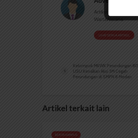
Advertorial
Artikel ini merupaka
WartaWacana.
LIHAT SEMUA ARTIKEL
Kelompok MKWK Perundungan 80
USU Kenalkan Aksi 3M Cegah
Perundungan di SMPN 8 Medan
Artikel terkait lain
BERITA KAMPUS