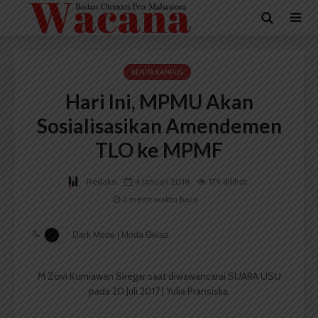
BERITA KAMPUS
Hari Ini, MPMU Akan
Sosialisasikan Amendemen
TLO ke MPMF
Redaksi
4 Januari 2018
179 dilihat
2 menit waktu baca
Dark Mode | Moda Gelap
M Zovi Kurniawan Siregar saat diwawancarai SUARA USU
pada 20 Juli 2017 | Yulia Pransiska.