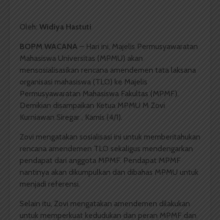
Oleh:
Widiya Hastuti
BOPM WACANA
– Hari ini, Majelis Permusyawaratan
Mahasiswa Universitas (MPMU) akan
mensosialisasikan rencana amendemen tata laksana
organisasi mahasiswa (TLO) ke Majelis
Permusyawaratan Mahasiswa Fakultas (MPMF).
Demikian disampaikan Ketua MPMU M Zovi
Kurniawan Siregar , Kamis (4/1).
Zovi mengatakan sosialisasi ini untuk memberitahukan
rencana amendemen TLO sekaligus mendengarkan
pendapat dari anggota MPMF. Pendapat MPMF
nantinya akan dikumpulkan dan dibahas MPMU untuk
menjadi referensi.
Selain itu, Zovi mengatakan amendemen dilakukan
untuk memperkuat kedudukan dan peran MPMF dan