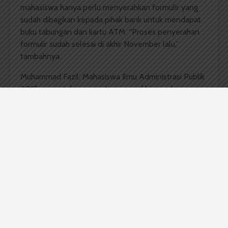
mahasiswa hanya perlu menyerahkan formulir yang
sudah dibagikan kepada pihak bank untuk mendapat
buku tabungan dan kartu ATM. “Proses penyerahan
formulir sudah selesai di akhir November lalu,”
tambahnya.
Muhammad Fazil, Mahasiswa Ilmu Administrasi Publik
2017 mengatakan sangat senang akhirnya dana
bidikmisi dicairkan. “Sempat kecewa tapi karena
jumlah uang yang didapat tetap sama jadi tidak terlalu
dipermasalahkan,” tutupnya.
Untuk diketahui pencairan dana selanjutnya untuk
maba akan kembali pada pertiga bulan sekali. Dana
untuk semester genap pertama akan dicairkan pada
April atau Mei, serta Juni atau Juli untuk pencairan
kedua.
Komentar Facebook Anda
Mayang Sari Sirait