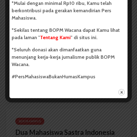
*Mulai dengan minimal Rp10 ribu, Kamu telah
berkontribusi pada gerakan kemandirian Pers
Mahasiswa.
BERITA KAMPUS
*Sekilas tentang BOPM Wacana dapat Kamu lihat
BPDP Sosialisasikan Lomba Riset
pada laman "
Tentang Kami
" di situs ini.
Mahasiswa 2026, Dorong Inovasi
*Seluruh donasi akan dimanfaatkan guna
Penelitian dalam Sektor
menunjang kerja-kerja jurnalisme publik BOPM
Perkebunan
Wacana.
...
#PersMahasiswaBukanHumasKampus
Redaksi
2 menit waktu baca
BERITA KAMPUS
Dua Mahasiswa Sastra Indonesia