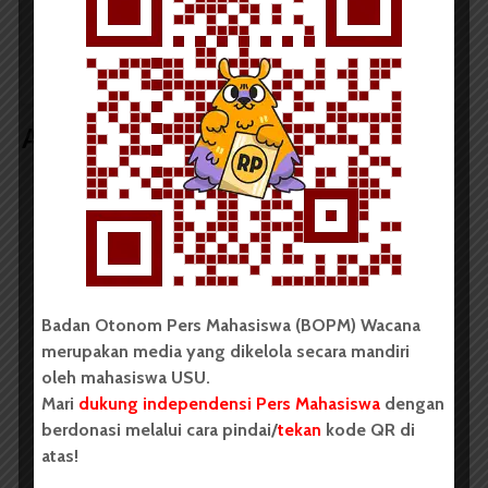
Kembali Batalkan
Mahasiswa Baru USU
Sosialisasi
Terima Dana Bidikmisi
Amendemen TLO
Artikel terkait lain
BERITA KAMPUS
Tim Mahasiswa USU Raih Juara I
Vokal Grup Pada PEKSIMIDA 2026
Badan Otonom Pers Mahasiswa (BOPM) Wacana
Dark Mode | Moda Gelap
merupakan media yang dikelola secara mandiri
oleh mahasiswa USU.
Oleh: Cyntia Lorena Br Tarigan USU, wacana.org –
Tim mahasiswa Universitas Sumatera Utara...
Mari
dukung independensi Pers Mahasiswa
dengan
berdonasi melalui cara pindai/
tekan
kode QR di
atas!
Redaksi
2 menit waktu baca