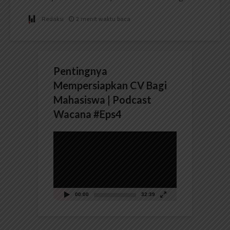
Redaksi
2 menit waktu baca
Pentingnya
Mempersiapkan CV Bagi
Mahasiswa | Podcast
Wacana #Eps4
Pemutar
Video
00:00
32:39