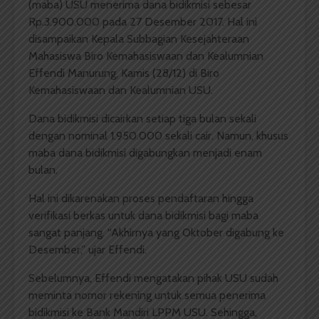
(maba) USU menerima dana bidikmisi sebesar
Rp.3.900.000 pada 27 Desember 2017. Hal ini
disampaikan Kepala Subbagian Kesejahteraan
Mahasiswa Biro Kemahasiswaan dan Kealumnian
Effendi Manurung, Kamis (28/12) di Biro
Kemahasiswaan dan Kealumnian USU.
Dana bidikmisi dicairkan setiap tiga bulan sekali
dengan nominal 1.950.000 sekali cair. Namun, khusus
maba dana bidikmisi digabungkan menjadi enam
bulan.
Hal ini dikarenakan proses pendaftaran hingga
verifikasi berkas untuk dana bidikmisi bagi maba
sangat panjang. “Akhirnya yang Oktober digabung ke
Desember,” ujar Effendi.
Sebelumnya, Effendi mengatakan pihak USU sudah
meminta nomor rekening untuk semua penerima
bidikmisi ke Bank Mandiri LPPM USU. Sehingga,