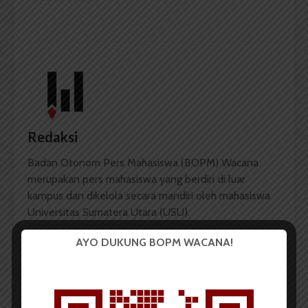
Redaksi
Badan Otonom Pers Mahasiswa (BOPM) Wacana
merupakan pers mahasiswa yang berdiri di luar
kampus dan dikelola secara mandiri oleh mahasiswa
Universitas Sumatera Utara (USU).
AYO DUKUNG BOPM WACANA!
LIHAT SEMUA ARTIKEL
Tidak Kuorum, MPMU
Perdana, 717