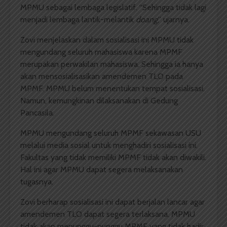
MPMU sebagai lembaga legislatif. “Sehingga tidak lagi
menjadi lembaga lantik-melantik
doang
,” ujarnya.
Zovi menjelaskan dalam sosialisasi ini MPMU tidak
mengundang seluruh mahasiswa karena MPMF
merupakan perwakilan mahasiswa. Sehingga ia hanya
akan mensosialisasikan amendemen TLO pada
MPMF. MPMU belum menentukan tempat sosialisasi.
Namun, kemungkinan dilaksanakan di Gedung
Pancasila.
MPMU mengundang seluruh MPMF sekawasan USU
melalui media sosial untuk menghadiri sosialisasi ini.
Fakultas yang tidak memiliki MPMF tidak akan diwakili.
Hal ini agar MPMU dapat segera melaksanakan
tugasnya.
Zovi berharap sosialisasi ini dapat berjalan lancar agar
amendemen TLO dapat segera terlaksana. MPMU
tidak akan menunggu-nunggu MPMF yang tidak hadir