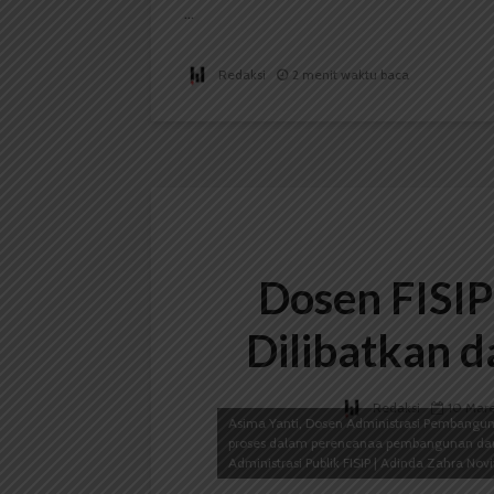
...
Redaksi
2 menit waktu baca
Dosen FISI
Dilibatkan 
Redaksi
10 Mare
Asima Yanti, Dosen Administrasi Pembangunan
proses dalam perencanaa pembangunan dan p
Administrasi Publik FISIP | Adinda Zahra Novi