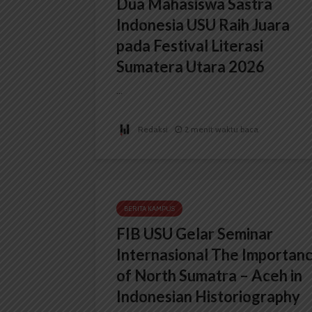
Dua Mahasiswa Sastra
Indonesia USU Raih Juara
pada Festival Literasi
Sumatera Utara 2026
...
Redaksi
2 menit waktu baca
BERITA KAMPUS
FIB USU Gelar Seminar
Internasional The Importan
of North Sumatra – Aceh in
Indonesian Historiography