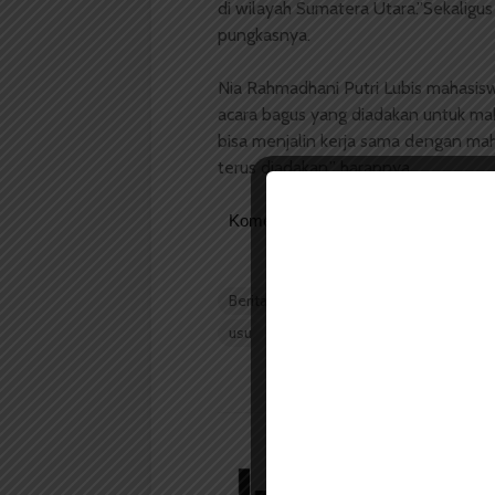
di wilayah Sumatera Utara.”Sekalig
pungkasnya.
Nia Rahmadhani Putri Lubis mahasi
acara bagus yang diadakan untuk maha
bisa menjalin kerja sama dengan mah
terus diadakan,” harapnya.
Komentar Facebook Anda
Berita USU Hari Ini
Mahasiswa USU
usu
Redaksi