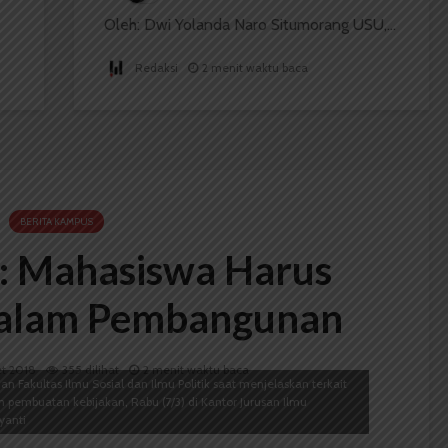
Oleh: Dwi Yolanda Naro Situmorang USU,...
Redaksi
2 menit waktu baca
BERITA KAMPUS
P: Mahasiswa Harus
dalam Pembangunan
t 2018
355 dilihat
2 menit waktu baca
 Fakultas Ilmu Sosial dan Ilmu Politik saat menjelaskan terkait
embuatan kebijakan, Rabu (7/3) di Kantor Jurusan Ilmu
yanti