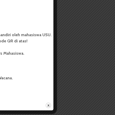
andiri oleh mahasiswa USU.
de QR di atas!
rs Mahasiswa.
Wacana.