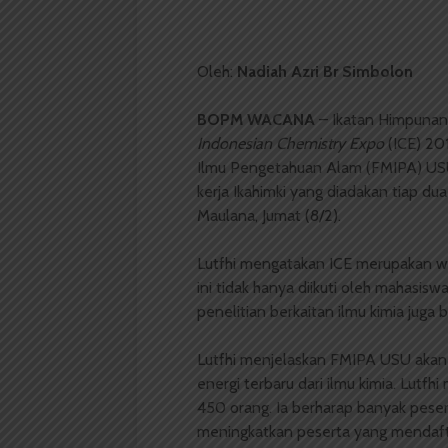
Oleh:
Nadiah Azri Br Simbolon
BOPM WACANA
– Ikatan Himpunan
Indonesian Chemistry Expo
(ICE) 20
Ilmu Pengetahuan Alam (FMIPA) USU
kerja Ikahimki yang diadakan tiap dua
Maulana, Jumat (8/2).
Lutfhi mengatakan ICE merupakan wa
ini tidak hanya diikuti oleh mahasis
penelitian berkaitan ilmu kimia juga b
Lutfhi menjelaskan FMIPA USU aka
energi terbaru dari ilmu kimia. Lutf
450 orang. Ia berharap banyak peser
meningkatkan peserta yang mendaft