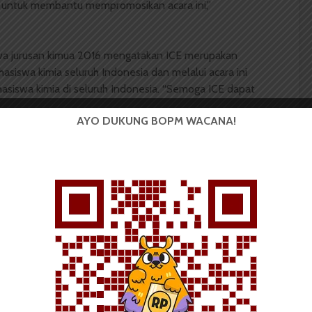
us untuk membantu mempromosikan acara ini,”
swa jurusan kimua 2016 mengatakan ICE merupakan
siswa kimia seluruh Indonesia dan melalui acara ini
asiswa kimia di seluruh Indonesia. “Semoga ICE dapat
AYO DUKUNG BOPM WACANA!
Nadiah Azri Br Simbolon
Universitas Sumatera Utara