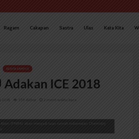
Ragam
Cakapan
Sastra
Ulas
Kata Kita
W
BERITA KAMPUS
 Adakan ICE 2018
t 2018
559 dilihat
2 menit waktu baca
 Alam (FMIPA) akan menjadi tuan rumah Indonesian Chemistry
on