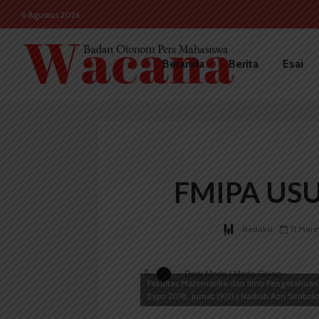
6 Agustus 2026
Beranda
Berita
Esai
FMIPA USU
Redaksi
11 Mare
Dark Mode | Moda Gelap
Fakultas Matematika dan Ilmu Pengetahuan
Expo 2018, Jumat (9/2) | Nadiah Azri Simbol