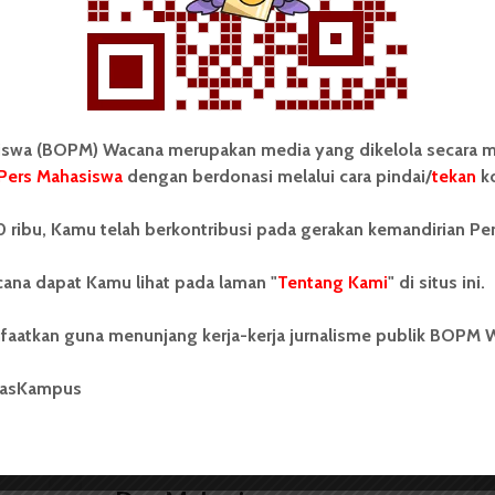
 Mahasiswa (BOPM) Wacana merupakan pers
ri di luar kampus dan dikelola secara mandiri oleh
as Sumatera Utara (USU).
wa (BOPM) Wacana merupakan media yang dikelola secara m
Pers Mahasiswa
dengan berdonasi melalui cara pindai/
tekan
ko
 ribu, Kamu telah berkontribusi pada gerakan kemandirian Pe
s
Dosen FISIP: Mahasiswa Harus
Dilibatkan dalam Pembangunan
ana dapat Kamu lihat pada laman "
Tentang Kami
" di situs ini.
faatkan guna menunjang kerja-kerja jurnalisme publik BOPM 
masKampus
BERITA KAMPUS