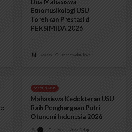
Dua Mahasiswa
Etnomusikologi USU
Torehkan Prestasi di
PEKSIMIDA 2026
...
Redaksi
2 menit waktu baca
BERITA KAMPUS
Mahasiswa Kedokteran USU
ce
Raih Penghargaan Putri
Otonomi Indonesia 2026
Dark Mode | Moda Gelap