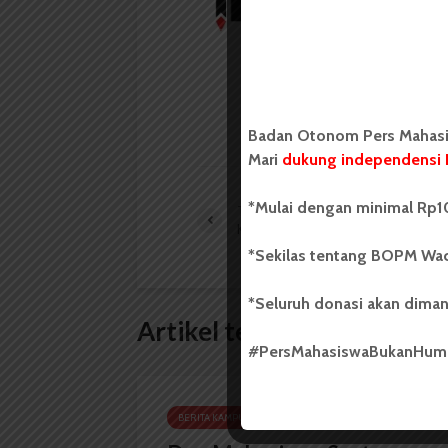
Badan Otonom Pers
mahasiswa yang berdi
mahasiswa Universit
LIHAT SEMUA ARTIKEL
Badan Otonom Pers Mahasis
Mari
dukung independensi 
*Mulai dengan minimal Rp10
Teater Langkah Universitas Andala
Kunjungi Teater O
*Sekilas tentang BOPM Wac
*Seluruh donasi akan diman
Artikel terkait lain
#PersMahasiswaBukanHu
BERITA KAMPUS