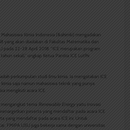
 Mahasiswa Kimia Indonesia (Ikahimki) mengadakan
18 yang akan diadakan di Fakultas Matematika dan
 pada 22-28 April 2018. “ICE merupakan program
 tahun sekali,” ungkap Ketua Panitia ICE Lutfhi
dah perkumpulan studi ilmu kimia. Ia mengatakan ICE
wa kimia saja namun mahasiswa teknik yang punya
isa mengikuti acara ICE.
n mengangkat tema
Renewable Energy
yaitu inovasi
hi menargetkan peserta yang mendaftar pada acara ICE
ta yang mendaftar pada acara ICE ini. Untuk
ar, FMIPA USU juga bekerja sama dengan universitas