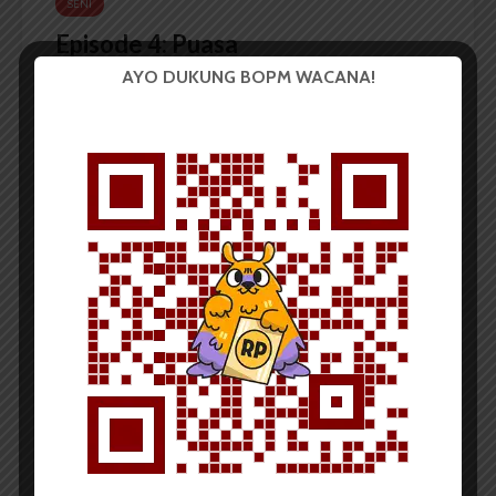
SENI
Episode 4: Puasa
AYO DUKUNG BOPM WACANA!
Dark Mode | Moda Gelap
Komentar Facebook Anda
Redaksi
1 menit waktu baca
SENI
Episode 3: Berita Pagi
Dark Mode | Moda Gelap
Komentar Facebook Anda