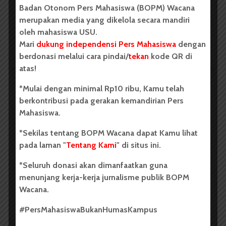
Badan Otonom Pers Mahasiswa (BOPM) Wacana
merupakan media yang dikelola secara mandiri
oleh mahasiswa USU.
Mari
dukung independensi Pers Mahasiswa
dengan
Redaksi
1 menit waktu baca
berdonasi melalui cara pindai/
tekan
kode QR di
atas!
*Mulai dengan minimal Rp10 ribu, Kamu telah
SENI
berkontribusi pada gerakan kemandirian Pers
Mahasiswa.
Episode 2: Berpikir Kritis
*Sekilas tentang BOPM Wacana dapat Kamu lihat
Dark Mode | Moda Gelap
pada laman "
Tentang Kami
" di situs ini.
Komentar Facebook Anda
*Seluruh donasi akan dimanfaatkan guna
menunjang kerja-kerja jurnalisme publik BOPM
Wacana.
Redaksi
1 menit waktu baca
#PersMahasiswaBukanHumasKampus