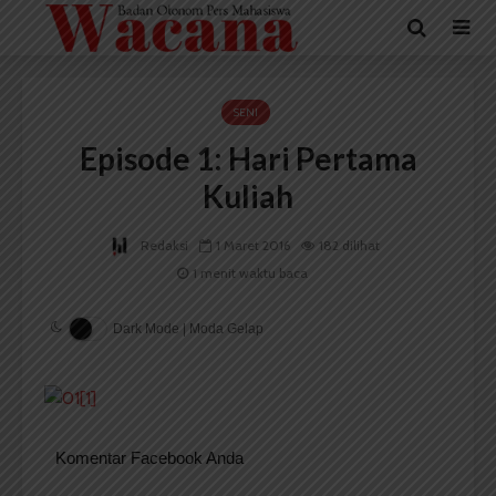
SENI
Episode 1: Hari Pertama
Kuliah
Redaksi
1 Maret 2016
182 dilihat
1 menit waktu baca
Dark Mode | Moda Gelap
Komentar Facebook Anda