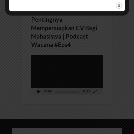
Pentingnya
Mempersiapkan CV Bagi
Mahasiswa | Podcast
Wacana #Eps4
Pemutar
Video
00:00
32:39