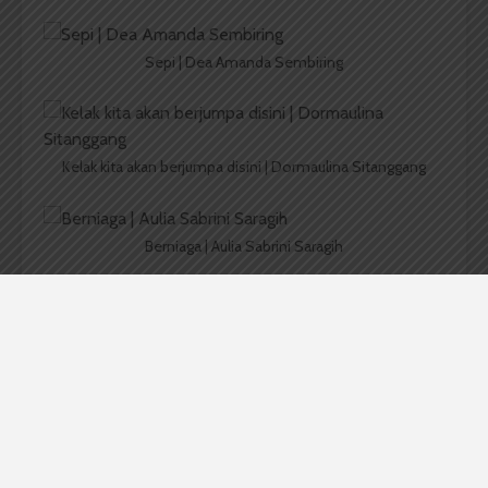
Sepi | Dea Amanda Sembiring
Kelak kita akan berjumpa disini | Dormaulina Sitanggang
Berniaga | Aulia Sabrini Saragih
Lukisan Tangan | Nadhirah Zahrahni
Ruang Kenangan | Ade Indah Hutasoit
Ciptaan-Nya | Irga Yada Tankasiga Ginting