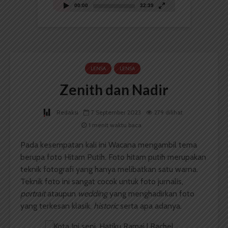
00:00
32:39
LENSA
LENSA
Zenith dan Nadir
Redaksi
7 September 2023
279 dilihat
1 menit waktu baca
Pada kesempatan kali ini Wacana mengambil tema
berupa foto Hitam Putih. Foto hitam putih merupakan
teknik fotografi yang hanya melibatkan satu warna.
Teknik foto ini sangat cocok untuk foto jurnalis,
portrait
ataupun
wedding
yang menghadirkan foto
yang terkesan klasik,
historic
serta apa adanya.