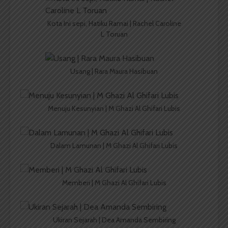
Kota Ini sepi, Hatiku Ramai | Rachel Caroline
L Toruan
Usang | Rara Maura Hasibuan
Menuju Kesunyian | M Ghazi Al Ghifari Lubis
Dalam Lamunan | M Ghazi Al Ghifari Lubis
Memberi | M Ghazi Al Ghifari Lubis
Ukiran Sejarah | Dea Amanda Sembiring