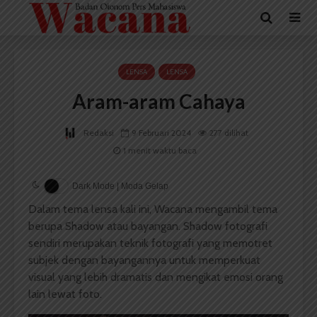
LENSA
LENSA
Aram-aram Cahaya
Redaksi
9 Februari 2024
277 dilihat
1 menit waktu baca
Dark Mode | Moda Gelap
Dalam tema lensa kali ini, Wacana mengambil tema
berupa Shadow atau bayangan. Shadow fotografi
sendiri merupakan teknik fotografi yang memotret
subjek dengan bayangannya untuk memperkuat
visual yang lebih dramatis dan mengikat emosi orang
lain lewat foto.