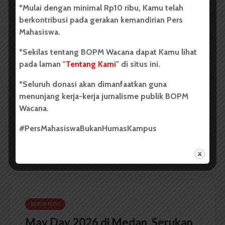
*Mulai dengan minimal Rp10 ribu, Kamu telah
berkontribusi pada gerakan kemandirian Pers
Mahasiswa.
BERITA FOTO
*Sekilas tentang BOPM Wacana dapat Kamu lihat
BRT Mebidang, Instrumen
pada laman "
Tentang Kami
" di situs ini.
Dekarbonisasi Transportasi
*Seluruh donasi akan dimanfaatkan guna
menunjang kerja-kerja jurnalisme publik BOPM
Dark Mode | Moda Gelap
Wacana.
Komentar Facebook Anda
#PersMahasiswaBukanHumasKampus
Redaksi
1 menit waktu baca
BERITA FOTO
May Day 2026 di Medan, Serukan