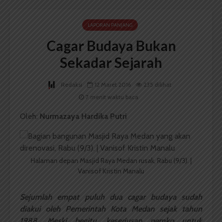
LAPORAN PANJANG
Cagar Budaya Bukan
Sekadar Sejarah
Redaksi
12 Maret 2016
235 dilihat
7 menit waktu baca
Oleh:
Nurmazaya Hardika Putri
Halaman depan Masjid Raya Medan rusak, Rabu (9/3). |
Vanisof Kristin Manalu
Sejumlah empat puluh dua cagar budaya sudah
diakui oleh Pemerintah Kota Medan sejak tahun
1988. Meski begitu, keseriusan pemko untuk