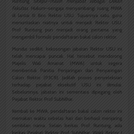
Runtung Sitepu—
masih menjabat sebagai Dekan
Fakultas Hukum
—sengaja menyambangi ruang MWA
di lantai III Biro Rektor USU. Tujuannya satu, guna
menuntaskan niatnya untuk menjadi Rektor USU.
Prof Runtung pun menjadi orang pertama yang
mengambil formulir pendaftaran bakal calon rektor.
Mundur sedikit, kekosongan jabatan Rektor USU ini
telah mencapai puncak. Hal tersebut mendorong
Majelis Wali Amanat (MWA) untuk segera
membentuk Panitia Penjaringan dan Penyaringan
Calon Rektor (P3CR). Jadilah proses penyeleksian
terhadap pejabat eksekutif USU ini dimulai.
Sebelumnya, jabatan ini sementara dipegang oleh
Pejabat Rektor Prof Subhilhar.
Kembali ke MWA, pendaftaran bakal calon rektor ini
memakan waktu sebelas hari dan berhasil menjaring
sembilan nama. Selain berkas Prof Runtung, ada
berkas Pejabat Rektor Prof Subhilhar, Wakil Rektor I