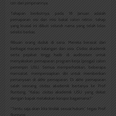
izin dari pimpinannya.
Tahapan berikutnya, pada 18 Januari adalah
pemaparan visi dan misi bakal calon rektor, tahap
yang krusial ini diikuti seluruh nama yang telah lolos
seleksi berkas.
Ribuan orang duduk di sana. Mereka berasal dari
berbagai macam kalangan dan usia.
Civitas
akademik
serta pejabat tinggi hadir di auditorium untuk
menyaksikan pemaparan program kerja (progja) calon
pemimpin USU. Semua memperhatikan, beberapa
mencatat, mempersiapkan diri untuk memberikan
pertanyaan di akhir pemaparan. Di akhir pemaparan
salah seorang
civitas
akademik bertanya ke Prof
Runtung, “Kalau
civitas
akademik USU yang dekat
dengan bapak melakukan korupsi bagaimana?”
“Tentu saja akan kita tindak sesuai hukum,” tegas Prof
Runtung.