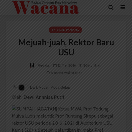
LAPORAN PANJANG
Mejuah-juah, Rektor Baru
USU
Redaksi
12 Mei 2016
206 dilihat
8 menit waktu baca
Dark Mode | Moda Gelap
Oleh:
Dewi Annnisa Putri