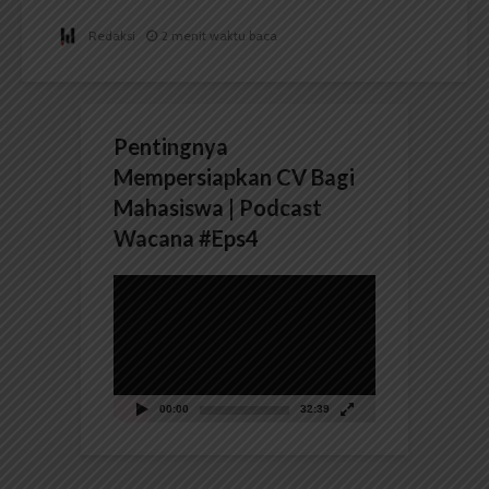
Redaksi
2 menit waktu baca
Pentingnya
Mempersiapkan CV Bagi
Mahasiswa | Podcast
Wacana #Eps4
Pemutar
Video
00:00
32:39