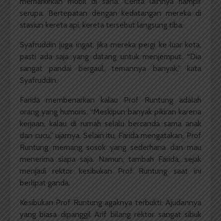
memarkirkan mobil di sana. Cerita lainnya hampir
serupa. Bertepatan dengan kedatangan mereka di
stasiun kereta api, kereta tersebut langsung tiba.
Syafruddin juga ingat, jika mereka pergi ke luar kota,
pasti ada saja yang datang untuk menjemput. “Dia
sangat pandai bergaul, temannya banyak,” kata
Syafruddin.
Farida membenarkan kalau Prof Runtung adalah
orang yang humoris. “Meskipun banyak pikiran karena
kerjaan, kalau di rumah selalu bercanda sama anak
dan cucu,” ujarnya. Selain itu, Farida mengatakan, Prof
Runtung memang sosok yang sederhana dan mau
menerima siapa saja. Namun, tambah Farida, sejak
menjadi rektor kesibukan Prof Runtung saat ini
berlipat ganda.
Kesibukan Prof Runtung agaknya terbukti. Ajudannya
yang biasa dipanggil Arif bilang rektor sangat sibuk