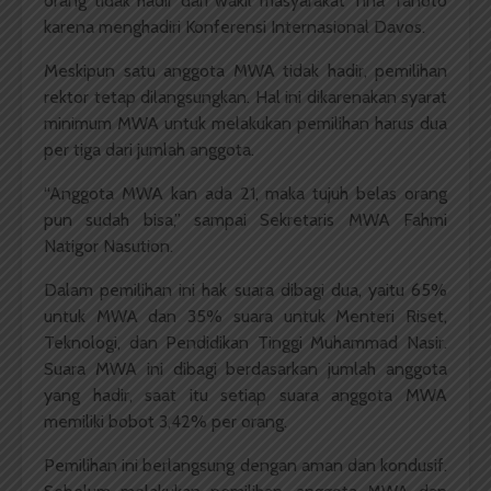
orang tidak hadir dari wakil masyarakat Tina Tanoto
karena menghadiri Konferensi Internasional Davos.
Meskipun satu anggota MWA tidak hadir, pemilihan
rektor tetap dilangsungkan. Hal ini dikarenakan syarat
minimum MWA untuk melakukan pemilihan harus dua
per tiga dari jumlah anggota.
“Anggota MWA kan ada 21, maka tujuh belas orang
pun sudah bisa,” sampai Sekretaris MWA Fahmi
Natigor Nasution.
Dalam pemilihan ini hak suara dibagi dua, yaitu 65%
untuk MWA dan 35% suara untuk Menteri Riset,
Teknologi, dan Pendidikan Tinggi Muhammad Nasir.
Suara MWA ini dibagi berdasarkan jumlah anggota
yang hadir, saat itu setiap suara anggota MWA
memiliki bobot 3,42% per orang.
Pemilihan ini berlangsung dengan aman dan kondusif.