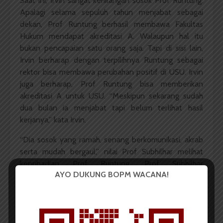
Saat ini, Irvin sangat kehilangan sosok Prof Runtung.
Apalagi selama sepuluh tahun menjabat sebagai
dekan, Prof Runtung berhasil membawa Fakultas
Hukum mendapat akreditasi A. Walaupun hal itu
bukan pencapaian satu orang saja. Tapi di sisi lain,
Irvin berharap dengan terpilihnya Runtung sebagai
rektor bisa membawa perubahan positif di USU. Irvin
juga berharap, Prof Runtung bisa memberikan
akreditasi A untuk USU. “Meskipun sekarang sudah
dua bulan ia menjabat tapi belum terlihat hasil
kerjanya,” kata Irvin.
“Dia sosok yang ramah, senang berkomunikasi, akrab
serta mudah bergaul,” nilai Prof Subhilhar melihat
kepribadian Prof Runtung. Prof Subhilhar
AYO DUKUNG BOPM WACANA!
mengatakan, ia sudah kenal lama dengan Prof
Runtung saat dirinya masih menjadi dosen di fakultas.
Hal tersebut juga diamini Prof Zulkifli, namun ia
mengatakan dirinya tidak terlalu tahu secara pribadi