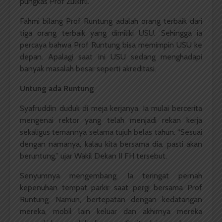
pungkas Prof Zulkifli.
Fahmi bilang Prof Runtung adalah orang terbaik dari
tiga orang terbaik yang dimiliki USU. Sehingga ia
percaya bahwa Prof Runtung bisa memimpin USU ke
depan. Apalagi saat ini USU sedang menghadapi
banyak masalah besar seperti akreditasi.
Untung ada Runtung
Syafruddin duduk di meja kerjanya. Ia mulai bercerita
mengenai rektor yang telah menjadi rekan kerja
sekaligus temannya selama tujuh belas tahun. “Sesuai
dengan namanya, kalau kita bersama dia, pasti akan
beruntung,” ujar Wakil Dekan II FH tersebut.
Senyumnya mengembang. Ia teringat pernah
kepenuhan tempat parkir saat pergi bersama Prof
Runtung. Namun, bertepatan dengan kedatangan
mereka, mobil lain keluar dan akhirnya mereka