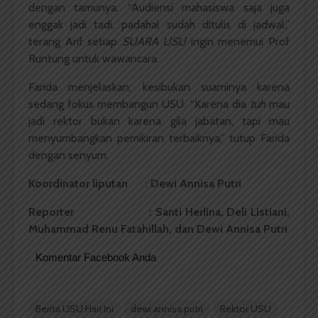
dengan tamunya. “Audiensi mahasiswa saja juga
enggak jadi tadi, padahal sudah ditulis di jadwal,”
terang Arif setiap
SUARA USU
ingin menemui Prof
Runtung untuk wawancara.
Farida menjelaskan, kesibukan suaminya karena
sedang fokus membangun USU. “Karena dia
tuh
mau
jadi rektor bukan karena gila jabatan, tapi mau
menyumbangkan pemikiran terbaiknya,” tutup Farida
dengan senyum.
Koordinator liputan : Dewi Annisa Putri
Reporter : Santi Herlina, Deli Listiani,
Muhammad Renu Fatahillah, dan Dewi Annisa Putri
Komentar Facebook Anda
Berita USU Hari Ini
dewi annisa putri
Rektor USU