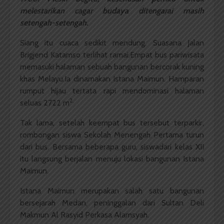
melestarikan cagar budaya ditengarai masih
setengah-setengah.
Siang itu cuaca sedikit mendung. Suasana Jalan
Brigjend Katamso terlihat ramai.Empat bus pariwisata
memasuki halaman sebuah bangunan bercorak kuning
khas Melayu.Ia dinamakan Istana Maimun. Hamparan
rumput hijau tertata rapi mendominasi halaman
2.
seluas 2722 m
Tak lama, setelah keempat bus tersebut terparkir,
rombongan siswa Sekolah Menengah Pertama turun
dari bus. Bersama beberapa guru, siswadari kelas XII
itu langsung berjalan menuju lokasi bangunan Istana
Maimun.
Istana Maimun merupakan salah satu bangunan
bersejarah Medan, peninggalan dari Sultan Deli
Makmun Al Rasyid Perkasa Alamsyah.