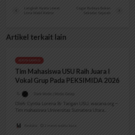
Langkah Nyata Lewat
Cagar Budaya Bukan
Lima Wakil Rektor
Sekadar Sejarah
Artikel terkait lain
BERITA KAMPUS
Tim Mahasiswa USU Raih Juara I
Vokal Grup Pada PEKSIMIDA 2026
Dark Mode | Moda Gelap
Oleh: Cyntia Lorena Br Tarigan USU, wacana.org –
Tim mahasiswa Universitas Sumatera Utara...
Redaksi
2 menit waktu baca