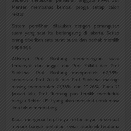
Sebelum melakukan pemilihan, anggota MWA dan
Menteri membahas kembali progja setiap calon
rektor.
Sistem pemilihan dilakukan dengan pemungutan
suara yang saat itu berlangsung di Jakarta. Setiap
orang diberikan satu surat suara dan berhak memilih
siapa saja.
Akhirnya Prof Runtung memenangkan suara
terbanyak dan unggul dari Prof Zulkifli dan Prof
Subhilhar. Prof Runtung memperoleh 62,38%,
sementara Prof Zulkifli dan Prof Subhilhar masing-
masing memperoleh 27,36% dan 10,26%. Pada 21
Januari lalu, Prof Runtung pun terpilih menduduki
bangku Rektor USU yang akan menjabat untuk masa
lima tahun mendatang.
Kabar mengenai terpilihnya rektor anyar ini sempat
menarik banyak perhatian
civitas
akademik terutama