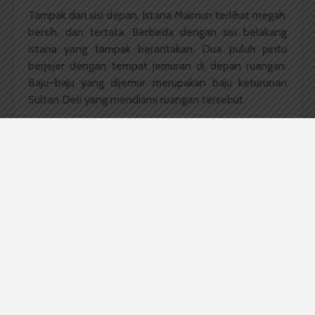
Tampak dari sisi depan, Istana Maimun terlihat megah,
bersih, dan tertata. Berbeda dengan sisi belakang
istana yang tampak berantakan. Dua puluh pintu
berjejer dengan tempat jemuran di depan ruangan.
Baju–baju yang dijemur merupakan baju keturunan
Sultan Deli yang mendiami ruangan tersebut.
Tengku Mohar, Pengelola Istana Maimun mengatakan
bangunan ini merupakan warisan keluarga Sultan Deli,
sehingga pengelolaannya dilakukan oleh Pemerintah
Kota (Pemko) Medan bersama Yayasan Sultan Deli
Makmun Al Rasyid Perkasa Alamsyah.
Pengelolaan dari yayasan termasuk dengan
menanggung gaji penerima tamu, penjaga ruangan
sewa baju daerah, dan segala perbaikan fisik istana.
Perbaikan fisik tersebut seperti putusnya bola lampu
dan kebersihan ruang istana. Dana lainnya juga
didapat dari hasil penyewaan baju daerah untuk