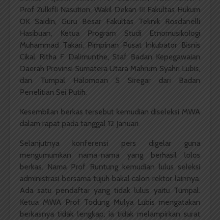
Prof Zulkifli Nasution, Wakil Dekan III Fakultas Hukum
OK Saidin, Guru Besar Fakultas Teknik Rosdanelli
Hasibuan, Ketua Program Studi Etnomusikologi
Muhammad Takari, Pimpinan Pusat Inkubator Bisnis
Cikal Ritha F Dalimunthe, Staf Badan Kepegawaian
Daerah Provinsi Sumatera Utara Mahrum Syahri Lubis,
dan Tumpal Halomoan S Siregar dari Badan
Penelitian Sei Putih.
Kesembilan berkas tersebut kemudian diseleksi MWA
dalam rapat pada tanggal 12 Januari.
Selanjutnya konferensi pers digelar guna
mengumumkan nama-nama yang berhasil lolos
berkas. Nama Prof Runtung kemudian lulus seleksi
administrasi bersama tujuh bakal calon rektor lainnya.
Ada satu pendaftar yang tidak lulus yaitu Tumpal.
Ketua MWA Prof Todung Mulya Lubis mengatakan
berkasnya tidak lengkap; ia tidak melampirkan surat