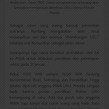
Auditorium, Senin (18/1). Dalam pmaparannya ia berjanji akan
berusaha memperbaiki akreditasi USU.| Vanisof Kristin
Manalu
Sebagai calon yang paling banyak perolehan
suaranya, Runtung mengatakan akan terus
melanjutkan visi dan misinya. “Membangun USU,”
katanya usai diumumkan sebagai calon rektor.
Selanjutnya tiga nama tersebut diserahkan oleh SA
ke MWA untuk dilakukan pemilihan dan penetapan
rektor pada 21 Januari.
Pukul 11.00 WIB sampai 15.00 WIB Gedung
Kementerian Riset, Teknologi, dan Pendidikan Tinggi
Jakarta dipenuhi anggota MWA USU. Mereka sengaja
hadir karena proses pemilihan Rektor USU
berlangsung di sana. Ada dua puluh satu anggota
MWA, tapi hanya dua puluh orang yang hadir. Satu