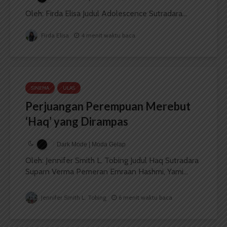
Oleh: Firda Elisa Judul Adolescence Sutradara...
Firda Elisa
4 menit waktu baca
SINEMA
ULAS
Perjuangan Perempuan Merebut
‘Haq’ yang Dirampas
Dark Mode | Moda Gelap
Oleh: Jennifer Smith L. Tobing Judul Haq Sutradara
Suparn Verma Pemeran Emraan Hashmi, Yami...
Jennifer Smith L. Tobing
6 menit waktu baca