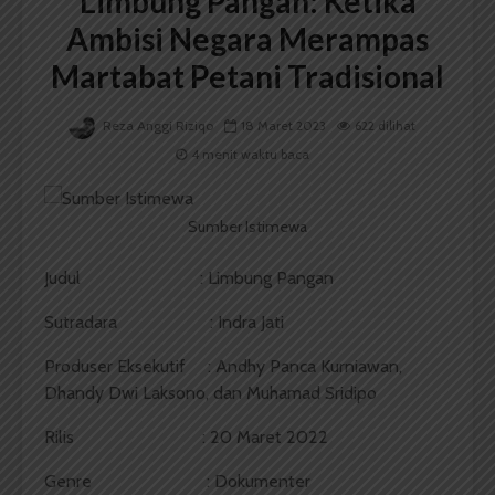
Limbung Pangan: Ketika
Ambisi Negara Merampas
Martabat Petani Tradisional
Reza Anggi Riziqo
18 Maret 2023
622 dilihat
4 menit waktu baca
Sumber Istimewa
Judul : Limbung Pangan
Sutradara : Indra Jati
Produser Eksekutif : Andhy Panca Kurniawan,
Dhandy Dwi Laksono, dan Muhamad Sridipo
Rilis : 20 Maret 2022
Genre : Dokumenter