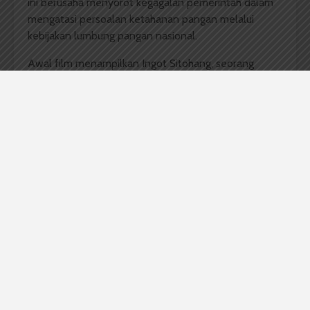
ini berusaha menyorot kegagalan pemerintah dalam
mengatasi persoalan ketahanan pangan melalui
kebijakan lumbung pangan nasional.
Awal film menampilkan Ingot Sitohang, seorang
petani dari Humbang Hasundutan, Sumatera Utara,
yang mengikuti program “Food Estate”. Ingot sudah
terlebih dahulu bertani kopi arabika selama 17 tahun,
sebelum akhirnya ia tergiur dengan program ini. Ia
diberikan lahan seluas 6 hektar dan seperangkat alat
bertani oleh pemerintah. Kini, Ingot harus bertani
sesuai dengan ketentuan pemerintah mulai dari
pemilihan jenis tanaman, aturan jam kerja, aturan
penjualan hasil panen, hingga ketentuan waktu
tanam.
Ingot menanam kentang jenis atlantik, kentang
dengan minim kadar air yang diperuntukkan guna
memenuhi kebutuhan industri besar. Ingot dan petani
lainnya yang ikut dalam program ini memang didikte