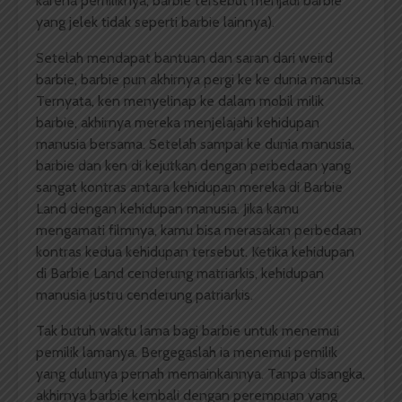
karena pemiliknya, barbie tersebut menjadi barbie
yang jelek tidak seperti barbie lainnya).
Setelah mendapat bantuan dan saran dari weird
barbie, barbie pun akhirnya pergi ke ke dunia manusia.
Ternyata, ken menyelinap ke dalam mobil milik
barbie, akhirnya mereka menjelajahi kehidupan
manusia bersama. Setelah sampai ke dunia manusia,
barbie dan ken di kejutkan dengan perbedaan yang
sangat kontras antara kehidupan mereka di Barbie
Land dengan kehidupan manusia. Jika kamu
mengamati filmnya, kamu bisa merasakan perbedaan
kontras kedua kehidupan tersebut. Ketika kehidupan
di Barbie Land cenderung matriarkis, kehidupan
manusia justru cenderung patriarkis.
Tak butuh waktu lama bagi barbie untuk menemui
pemilik lamanya. Bergegaslah ia menemui pemilik
yang dulunya pernah memainkannya. Tanpa disangka,
akhirnya barbie kembali dengan perempuan yang