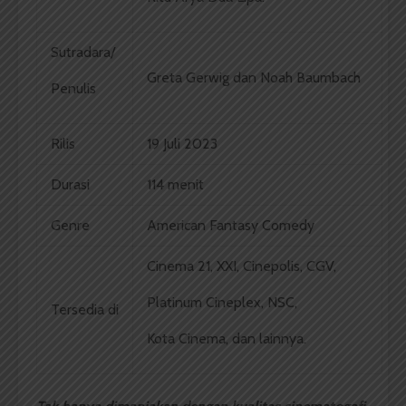
Sutradara/
Greta Gerwig dan Noah Baumbach
Penulis
Rilis
19 Juli 2023
Durasi
114 menit
Genre
American Fantasy Comedy
Cinema 21, XXI, Cinepolis, CGV,
Platinum Cineplex, NSC,
Tersedia di
Kota Cinema, dan lainnya.