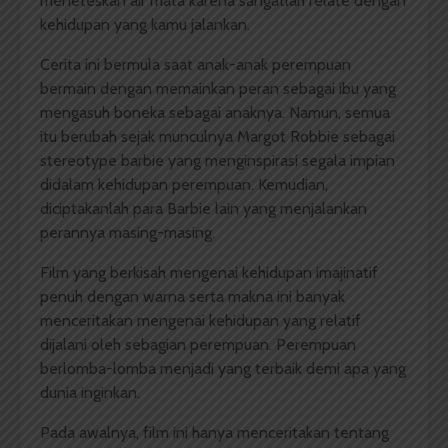
meneteskan air mata karena sangatlah relate dengan
kehidupan yang kamu jalankan.
Cerita ini bermula saat anak-anak perempuan
bermain dengan memainkan peran sebagai ibu yang
mengasuh boneka sebagai anaknya. Namun, semua
itu berubah sejak munculnya Margot Robbie sebagai
stereotype barbie yang menginspirasi segala impian
didalam kehidupan perempuan. Kemudian,
diciptakanlah para Barbie lain yang menjalankan
perannya masing-masing.
Film yang berkisah mengenai kehidupan imajinatif
penuh dengan warna serta makna ini banyak
menceritakan mengenai kehidupan yang relatif
dijalani oleh sebagian perempuan. Perempuan
berlomba-lomba menjadi yang terbaik demi apa yang
dunia inginkan.
Pada awalnya, film ini hanya menceritakan tentang