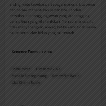
ending, yaitu kebebasan. Sebagai manusia, kita bebas
dan berhak menentukan pilihan kita. Kendati
demikian, ada tanggung jawab yang kita tanggung
demi pilihan yang kita tentukan. Menjadi manusia itu
tidak menyenangkan, apalagi ketika kamu tidak punya
tujuan serta jalan hidup yang tak terarah.
Komentar Facebook Anda
Barbie Movie
Film Barbie 2023
Michelle Simangunsong
Review Film Barbie
Ulas Sinema Barbie