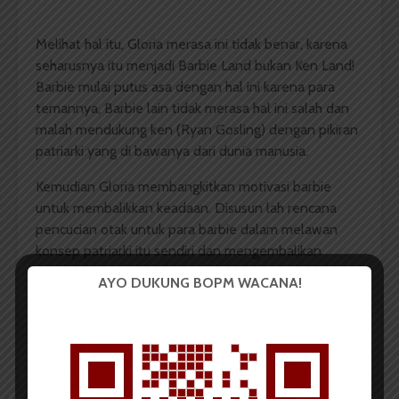
Melihat hal itu, Gloria merasa ini tidak benar, karena
seharusnya itu menjadi Barbie Land bukan Ken Land!
Barbie mulai putus asa dengan hal ini karena para
temannya, Barbie lain tidak merasa hal ini salah dan
malah mendukung ken (Ryan Gosling) dengan pikiran
patriarki yang di bawanya dari dunia manusia.
Kemudian Gloria membangkitkan motivasi barbie
untuk membalikkan keadaan. Disusun lah rencana
pencucian otak untuk para barbie dalam melawan
konsep patriarki itu sendiri dan mengembalikan
Barbie Land yang dulu.
AYO DUKUNG BOPM WACANA!
Sumber Istimewa
Pada saat pencucian otak itu sendiri, banyak sekali
pesan yang sangat dalam maknanya. Mengenai