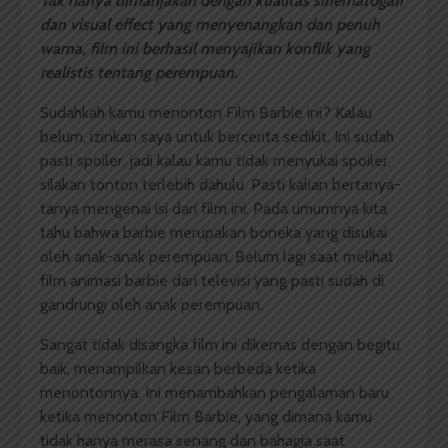
Tak hanya dimanjakan dengan kualitas sinematogafi
dan visual effect yang menyenangkan dan penuh
warna, film ini berhasil menyajikan konflik yang
realistis tentang perempuan.
Sudahkah kamu menonton Film Barbie ini? Kalau
belum, izinkan saya untuk bercerita sedikit. Ini sudah
pasti spoiler, jadi kalau kamu tidak menyukai spoiler,
silakan tonton terlebih dahulu. Pasti kalian bertanya-
tanya mengenai isi dari film ini. Pada umumnya kita
tahu bahwa barbie merupakan boneka yang disukai
oleh anak-anak perempuan. Belum lagi saat melihat
film animasi barbie dari televisi yang pasti sudah di
gandrungi oleh anak perempuan.
Sangat tidak disangka film ini dikemas dengan begitu
baik, menampilkan kesan berbeda ketika
menontonnya. Ini menambahkan pengalaman baru
ketika menonton Film Barbie, yang dimana kamu
tidak hanya merasa senang dan bahagia saat