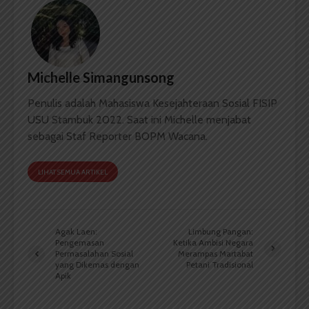
Michelle Simangunsong
Penulis adalah Mahasiswa Kesejahteraan Sosial FISIP
USU Stambuk 2022. Saat ini Michelle menjabat
sebagai Staf Reporter BOPM Wacana.
LIHAT SEMUA ARTIKEL
Agak Laen:
Limbung Pangan:
Pengemasan
Ketika Ambisi Negara
Permasalahan Sosial
Merampas Martabat
yang Dikemas dengan
Petani Tradisional
Apik