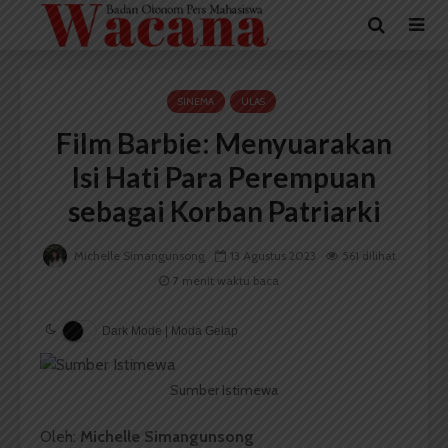
SINEMA
ULAS
Film Barbie: Menyuarakan
Isi Hati Para Perempuan
sebagai Korban Patriarki
Michelle Simangunsong
13 Agustus 2023
561 dilihat
7 menit waktu baca
Dark Mode | Moda Gelap
Sumber Istimewa
Oleh:
Michelle Simangunsong