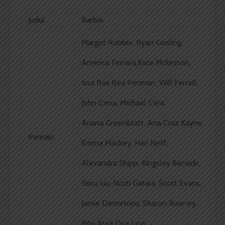
Judul
Barbie
Margot Robbie, Ryan Gosling,
America Ferrera,
Kate Mckinnon,
Issa Rae,
Rea Periman, Will Ferrell,
John Cena, Michael Cera,
Ariana Greenblatt, Ana Cruz Kayne,
Pemain
Emma Mackey, Hari Neff,
Alexandra Shipp, Kingsley Benadir,
Simu Liu, Ncuti Gatwa, Scott Evans,
Jamie Demetriou, Sharon Rooney,
Ritu Arya Dua Lipa.